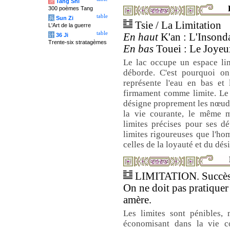
唐
Tang Shi
300 poèmes Tang
table
兵
Sun Zi
Tsie / La Limitation
L'Art de la guerre
table
En haut
K'an : L'Insonda
计
36 Ji
Trente-six stratagèmes
En bas
Touei : Le Joyeux
Le lac occupe un espace lim
déborde. C'est pourquoi on 
représente l'eau en bas et 
firmament comme limite. Le 
désigne proprement les nœud
la vie courante, le même m
limites précises pour ses d
limites rigoureuses que l'ho
celles de la loyauté et du dés
LIMITATION. Succès
On ne doit pas pratiquer
amère.
Les limites sont pénibles, 
économisant dans la vie co