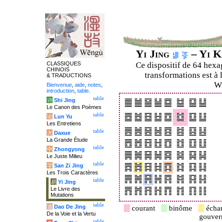
Yi Jing
– Yi K
CLASSIQUES
Ce dispositif de 64 hex
CHINOIS
transformations est à 
& TRADUCTIONS
Wi
Bienvenue
,
aide
,
notes
,
introduction
,
table
.
table
诗
Shi Jing
Le Canon des Poèmes
table
论
Lun Yu
Les Entretiens
table
大
Daxue
La Grande Étude
table
中
Zhongyong
Le Juste Milieu
table
字
San Zi Jing
Les Trois Caractères
table
易
Yi Jing
Le Livre des
Mutations
table
道
Dao De Jing
courant
binôme
écha
De la Voie et la Vertu
gouve
table