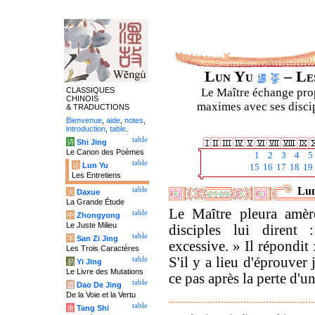
Lun Yu
– Les
CLASSIQUES
Le Maître échange prop
CHINOIS
maximes avec ses discipl
& TRADUCTIONS
Bienvenue
,
aide
,
notes
,
introduction
,
table
.
table
诗
Shi Jing
Le Canon des Poèmes
1
2
3
4
5
table
论
Lun Yu
15
16
17
18
19
Les Entretiens
Lun
table
大
Daxue
La Grande Étude
Le Maître pleura amèr
table
中
Zhongyong
Le Juste Milieu
disciples lui dirent
table
字
San Zi Jing
excessive. » Il répondit
Les Trois Caractères
S'il y a lieu d'éprouver 
table
易
Yi Jing
Le Livre des Mutations
ce pas après la perte d'
table
道
Dao De Jing
De la Voie et la Vertu
table
唐
Tang Shi