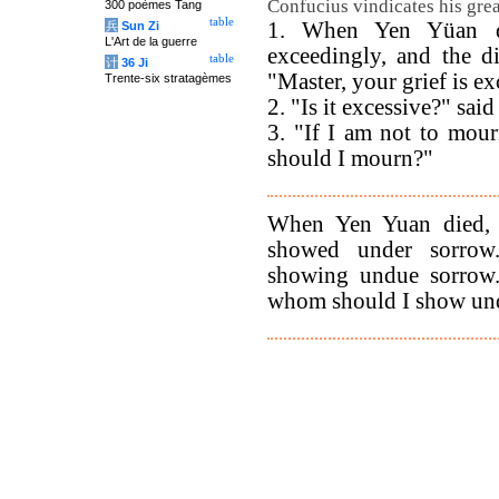
Confucius vindicates his great
300 poèmes Tang
table
1. When Yen Yüan di
兵
Sun Zi
L'Art de la guerre
exceedingly, and the d
table
计
36 Ji
"Master, your grief is ex
Trente-six stratagèmes
2. "Is it excessive?" said
3. "If I am not to mour
should I mourn?"
When Yen Yuan died, 
showed under sorrow.
showing undue sorrow.'
whom should I show un