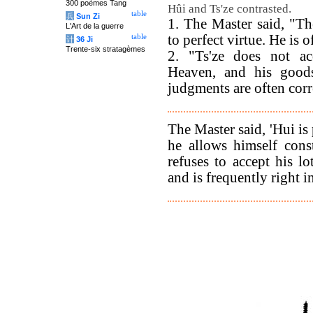
300 poèmes Tang
Hûi and Ts'ze contrasted.
table
兵
Sun Zi
1. The Master said, "Th
L'Art de la guerre
to perfect virtue. He is o
table
计
36 Ji
Trente-six stratagèmes
2. "Ts'ze does not ac
Heaven, and his goods
judgments are often corr
The Master said, 'Hui is
he allows himself cons
refuses to accept his 
and is frequently right in