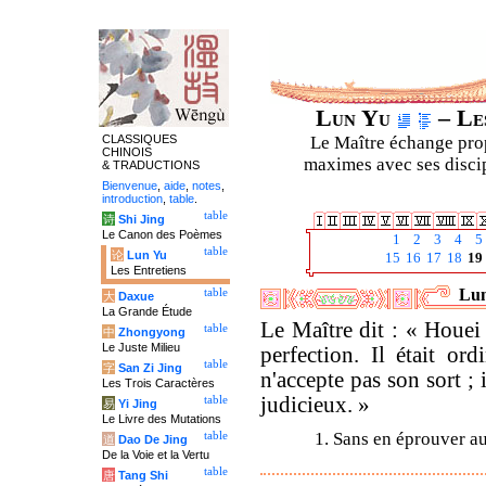
Lun Yu
– Les
CLASSIQUES
Le Maître échange prop
CHINOIS
maximes avec ses discipl
& TRADUCTIONS
Bienvenue
,
aide
,
notes
,
introduction
,
table
.
table
诗
Shi Jing
Le Canon des Poèmes
1
2
3
4
5
table
论
Lun Yu
15
16
17
18
19
Les Entretiens
Lun
table
大
Daxue
La Grande Étude
Le Maître dit : « Houei 
table
中
Zhongyong
Le Juste Milieu
perfection. Il était or
table
字
San Zi Jing
n'accepte pas son sort ; 
Les Trois Caractères
judicieux. »
table
易
Yi Jing
Le Livre des Mutations
1. Sans en éprouver a
table
道
Dao De Jing
De la Voie et la Vertu
table
唐
Tang Shi