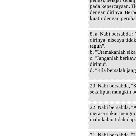
gengsi, belajar selan
pada kepercayaan. Ti
dengan dirinya. Berp
kuatir dengan peruba
8. a. Nabi bersabda :
dirinya, niscaya tida
teguh".
b. "Utamakanlah sika
c. "Janganlah berkaw
dirimu".
d. "Bila bersalah ja
23. Nabi bersabda, "
sekalipun mungkin ber
22. Nabi bersabda, 
merasa sukar menguca
malu kalau tidak dap
21. Nabi bersabda, "