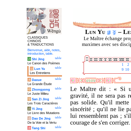
Lun Yu
– Les
CLASSIQUES
Le Maître échange prop
CHINOIS
maximes avec ses discipl
& TRADUCTIONS
Bienvenue
,
aide
,
notes
,
introduction
,
table
.
table
诗
Shi Jing
Le Canon des Poèmes
1
2
table
论
Lun Yu
9
10
Les Entretiens
table
大
Daxue
La Grande Étude
Le Maître dit : « Si
table
中
Zhongyong
Le Juste Milieu
gravité, il ne sera pas 
table
字
San Zi Jing
pas solide. Qu'il mette
Les Trois Caractères
sincérité ; qu'il ne lie
table
易
Yi Jing
Le Livre des Mutations
lui ressemblent pas ; s'i
table
道
Dao De Jing
courage de s'en corriger.
De la Voie et la Vertu
table
唐
Tang Shi