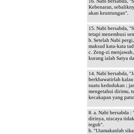
16. Nabi bersabda, "
Kebenaran, sebalikny
akan keuntungan".
15. Nabi bersabda, "S
tetapi menembusi se
b. Setelah Nabi perg
maksud kata-kata tad
c. Zeng-zi menjawab, 
kurang ialah Satya da
14. Nabi bersabda, "
berkhawatirlah kala
suatu kedudukan ; ja
mengetahui dirimu, t
kecakapan yang patut
8. a. Nabi bersabda :
dirinya, niscaya tida
teguh".
b. "Utamakanlah sika