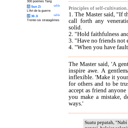
300 poèmes Tang
table
兵
Sun Zi
Principles of self-cultivation.
L'Art de la guerre
1. The Master said, "If t
table
计
36 Ji
call forth any venerat
Trente-six stratagèmes
solid.
2. "Hold faithfulness and 
3. "Have no friends not 
4. "When you have fault
The Master said, 'A gen
inspire awe. A gentlem
inflexible. 'Make it you
for others and to be tr
accept as friend anyone
you make a mistake, d
ways.'
Suatu pepatah, "Nabi