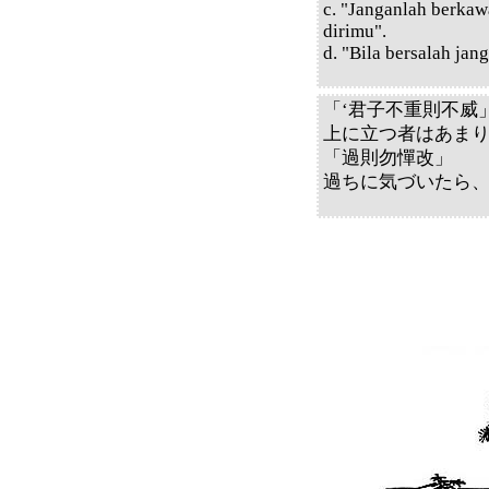
c. "Janganlah berkaw
dirimu".
d. "Bila bersalah ja
「‘君子不重則不威
上に立つ者はあま
「過則勿憚改」
過ちに気づいたら、