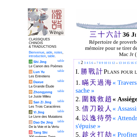
三
十
六
計
36 J
CLASSIQUES
Répertoire de proverbe
CHINOIS
& TRADUCTIONS
mémoire pour se tirer de
Bienvenue
,
aide
,
notes
,
Mac Jr (
introduction
,
table
.
table
2
诗
Shi Jing
1
3
4
5
6
--
7
8
9
10
11
12
--
13
14
15
16
1
Le Canon des Poèmes
勝
戰
計
I.
Plans pour l
table
论
Lun Yu
Les Entretiens
瞞
天
過
海
1.
« Traverse
table
大
Daxue
La Grande Étude
sache »
table
中
Zhongyong
Le Juste Milieu
圍
魏
救
趙
2.
« Assiég
table
字
San Zi Jing
借
刀
殺
人
Les Trois Caractères
3.
« Assassi
table
易
Yi Jing
以
逸
待
勞
4.
« Attendr
Le Livre des Mutations
table
道
Dao De Jing
s'épuise »
De la Voie et la Vertu
table
趁
火
打
劫
唐
Tang Shi
5.
« Profiter
300 poèmes Tang