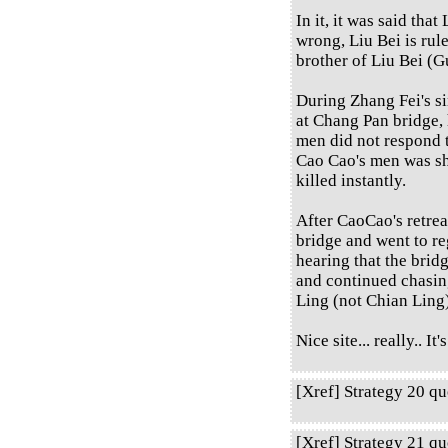
In it, it was said that
wrong, Liu Bei is rul
brother of Liu Bei (Gu
During Zhang Fei's s
at Chang Pan bridge,
men did not respond t
Cao Cao's men was sh
killed instantly.
After CaoCao's retrea
bridge and went to re
hearing that the bri
and continued chasin
Ling (not Chian Ling
Nice site... really.. I
[Xref] Strategy 20 q
[Xref] Strategy 21 q