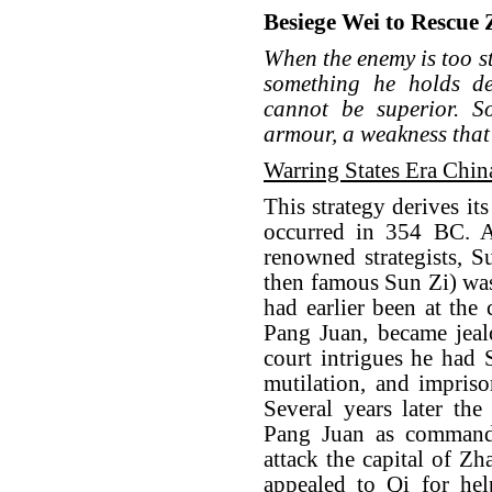
Besiege Wei to Rescue
When the enemy is too st
something he holds de
cannot be superior. S
armour, a weakness that 
Warring States Era Chin
This strategy derives it
occurred in 354 BC. A
renowned strategists, 
then famous Sun Zi) was
had earlier been at the 
Pang Juan, became jeal
court intrigues he had 
mutilation, and impris
Several years later th
Pang Juan as command
attack the capital of Z
appealed to Qi for hel