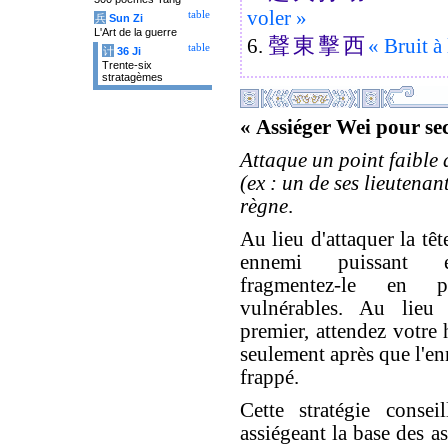
voler »
table
兵
Sun Zi
L'Art de la guerre
聲
東
擊
西
6.
« Bruit à 
table
计
36 Ji
Trente-six
stratagèmes
« Assiéger Wei pour se
Attaque un point faible 
(ex : un de ses lieutenant
règne
.
Au lieu d'attaquer la tê
ennemi puissant e
fragmentez-le en p
vulnérables. Au lieu
premier, attendez votre 
seulement après que l'en
frappé.
Cette stratégie consei
assiégeant la base des a