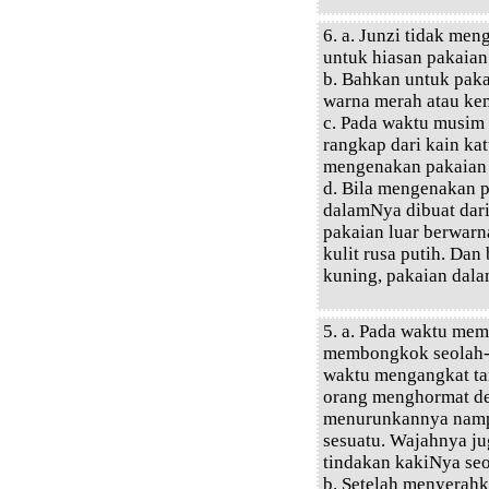
6. a. Junzi tidak me
untuk hiasan pakaian
b. Bahkan untuk paka
warna merah atau ke
c. Pada waktu musim
rangkap dari kain katu
mengenakan pakaian
d. Bila mengenakan p
dalamNya dibuat dari
pakaian luar berwarn
kulit rusa putih. Da
kuning, pakaian dala
5. a. Pada waktu mem
membongkok seolah-
waktu mengangkat tan
orang menghormat de
menurunkannya namp
sesuatu. Wajahnya j
tindakan kakiNya seo
b. Setelah menyerahk