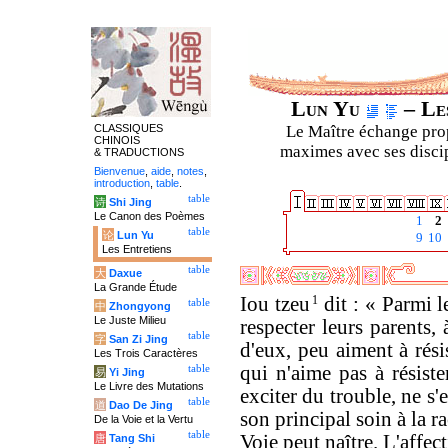
Lun Yu
– Les
CLASSIQUES
Le Maître échange prop
CHINOIS
maximes avec ses discipl
& TRADUCTIONS
Bienvenue
,
aide
,
notes
,
introduction
,
table
.
table
诗
Shi Jing
Le Canon des Poèmes
1
2
table
论
Lun Yu
9
10
Les Entretiens
table
大
Daxue
La Grande Étude
Iou tzeu
1
dit : « Parmi 
table
中
Zhongyong
Le Juste Milieu
respecter leurs parents,
table
字
San Zi Jing
d'eux, peu aiment à rés
Les Trois Caractères
qui n'aime pas à résiste
table
易
Yi Jing
Le Livre des Mutations
exciter du trouble, ne s
table
道
Dao De Jing
son principal soin à la ra
De la Voie et la Vertu
table
Voie peut naître. L'affec
唐
Tang Shi