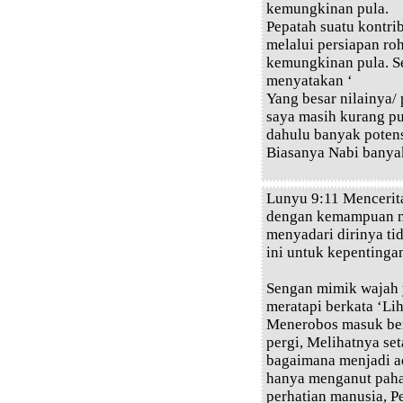
kemungkinan pula.
Pepatah suatu kontri
melalui persiapan ro
kemungkinan pula. Se
menyatakan ‘
Yang besar nilainya/
saya masih kurang pu
dahulu banyak poten
Biasanya Nabi banyak
Lunyu 9:11 Mencerita
dengan kemampuan me
menyadari dirinya ti
ini untuk kepentingan
Sengan mimik wajah 
meratapi berkata ‘Li
Menerobos masuk ber
pergi, Melihatnya set
bagaimana menjadi a
hanya menganut paha
perhatian manusia, P