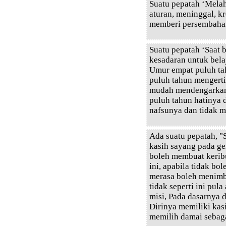
Suatu pepatah ‘Melah
aturan, meninggal, k
memberi persembahan
Suatu pepatah ‘Saat 
kesadaran untuk bela
Umur empat puluh ta
puluh tahun mengert
mudah mendengarkan 
puluh tahun hatinya 
nafsunya dan tidak 
Ada suatu pepatah, "
kasih sayang pada g
boleh membuat keribu
ini, apabila tidak b
merasa boleh menimb
tidak seperti ini pu
misi, Pada dasarnya 
Dirinya memiliki kas
memilih damai sebag