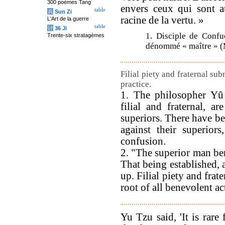
300 poèmes Tang
envers ceux qui sont 
table
兵
Sun Zi
racine de la vertu. »
L'Art de la guerre
table
计
36 Ji
1. Disciple de Confuc
Trente-six stratagèmes
dénommé « maître » 
Filial piety and fraternal su
practice.
1. The philosopher Yû
filial and fraternal, a
superiors. There have be
against their superior
confusion.
2. "The superior man ben
That being established, 
up. Filial piety and frat
root of all benevolent ac
Yu Tzu said, 'It is rare