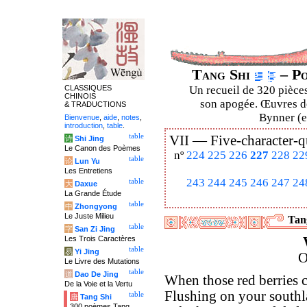
Tang Shi
– Po
CLASSIQUES
Un recueil de 320 pièces
CHINOIS
son apogée. Œuvres de
& TRADUCTIONS
Bynner (en
Bienvenue
,
aide
,
notes
,
introduction
,
table
.
table
VII —
Five-character-q
诗
Shi Jing
Le Canon des Poèmes
nº
224
225
226
227
228
22
table
论
Lun Yu
Les Entretiens
243
244
245
246
247
24
table
大
Daxue
La Grande Étude
table
中
Zhongyong
Le Juste Milieu
Tang
table
字
San Zi Jing
Les Trois Caractères
table
易
Yi Jing
O
Le Livre des Mutations
table
道
Dao De Jing
When those red berries 
De la Voie et la Vertu
Flushing on your southl
table
唐
Tang Shi
300 poèmes Tang