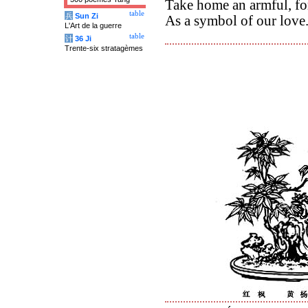
Take home an armful, fo
table
兵
Sun Zi
As a symbol of our love
L'Art de la guerre
table
计
36 Ji
Trente-six stratagèmes