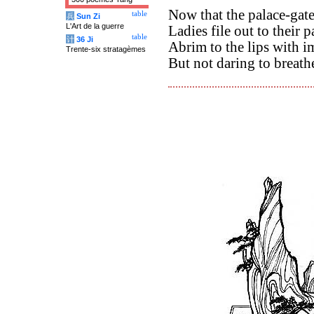
Now that the palace-gate 
table
兵
Sun Zi
L'Art de la guerre
Ladies file out to their p
table
计
36 Ji
Abrim to the lips with i
Trente-six stratagèmes
But not daring to breath