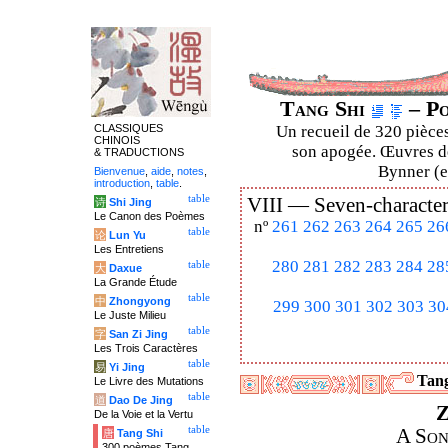
Tang Shi
– Po
CLASSIQUES
Un recueil de 320 pièces
CHINOIS
son apogée. Œuvres de
& TRADUCTIONS
Bynner (en
Bienvenue
,
aide
,
notes
,
introduction
,
table
.
table
VIII —
Seven-character
诗
Shi Jing
Le Canon des Poèmes
nº
261
262
263
264
265
26
table
论
Lun Yu
Les Entretiens
280
281
282
283
284
28
table
大
Daxue
La Grande Étude
table
中
Zhongyong
299
300
301
302
303
30
Le Juste Milieu
table
字
San Zi Jing
Les Trois Caractères
table
易
Yi Jing
Tang
Le Livre des Mutations
table
道
Dao De Jing
Z
De la Voie et la Vertu
table
A Son
唐
Tang Shi
300 poèmes Tang