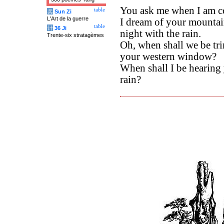
You ask me when I am c
table
兵
Sun Zi
L'Art de la guerre
I dream of your mounta
table
计
36 Ji
night with the rain.
Trente-six stratagèmes
Oh, when shall we be tr
your western window?
When shall I be hearing 
rain?