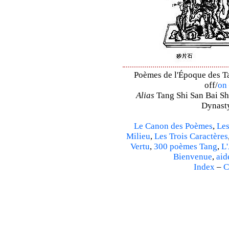
Poèmes de l'Époque des Ta
off/
on
Alias
Tang Shi San Bai Sh
Dynasty
Le Canon des Poèmes
,
Les
Milieu
,
Les Trois Caractères
Vertu
,
300 poèmes Tang
,
L'
Bienvenue
,
aid
Index
–
C