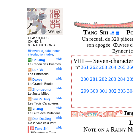
Tang Shi
– Po
CLASSIQUES
Un recueil de 320 pièces
CHINOIS
son apogée. Œuvres de
& TRADUCTIONS
Bynner (en
Bienvenue
,
aide
,
notes
,
introduction
,
table
.
table
VIII —
Seven-character
诗
Shi Jing
Le Canon des Poèmes
nº
261
262
263
264
265
26
table
论
Lun Yu
Les Entretiens
280
281
282
283
284
28
table
大
Daxue
La Grande Étude
table
中
Zhongyong
299
300
301
302
303
30
Le Juste Milieu
table
字
San Zi Jing
Les Trois Caractères
table
易
Yi Jing
Tang
Le Livre des Mutations
table
道
Dao De Jing
L
De la Voie et la Vertu
table
Note on a Rainy Ni
唐
Tang Shi
300 poèmes Tang