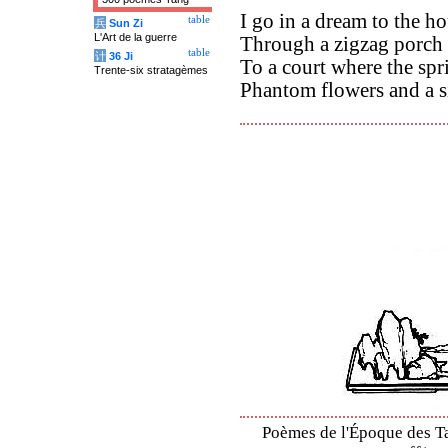
I go in a dream to the h
table
兵
Sun Zi
L'Art de la guerre
Through a zigzag porch 
table
计
36 Ji
To a court where the spr
Trente-six stratagèmes
Phantom flowers and a si
Poèmes de l'Époque des Ta