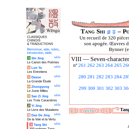
Tang Shi
– Po
CLASSIQUES
Un recueil de 320 pièces
CHINOIS
son apogée. Œuvres de
& TRADUCTIONS
Bynner (en
Bienvenue
,
aide
,
notes
,
introduction
,
table
.
table
VIII —
Seven-character
诗
Shi Jing
Le Canon des Poèmes
nº
261
262
263
264
265
26
table
论
Lun Yu
Les Entretiens
280
281
282
283
284
28
table
大
Daxue
La Grande Étude
table
中
Zhongyong
299
300
301
302
303
30
Le Juste Milieu
table
字
San Zi Jing
Les Trois Caractères
table
易
Yi Jing
Tang
Le Livre des Mutations
table
道
Dao De Jing
De la Voie et la Vertu
table
唐
Tang Shi
300 poèmes Tang