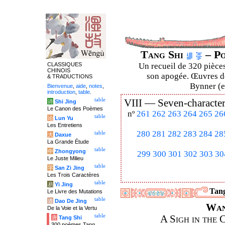
Tang Shi
– Po
CLASSIQUES
Un recueil de 320 pièces
CHINOIS
son apogée. Œuvres de
& TRADUCTIONS
Bynner (en
Bienvenue
,
aide
,
notes
,
introduction
,
table
.
table
VIII —
Seven-character
诗
Shi Jing
Le Canon des Poèmes
nº
261
262
263
264
265
26
table
论
Lun Yu
Les Entretiens
280
281
282
283
284
28
table
大
Daxue
La Grande Étude
table
中
Zhongyong
299
300
301
302
303
30
Le Juste Milieu
table
字
San Zi Jing
Les Trois Caractères
table
易
Yi Jing
Tang
Le Livre des Mutations
table
道
Dao De Jing
Wan
De la Voie et la Vertu
table
A Sigh in the 
唐
Tang Shi
300 poèmes Tang