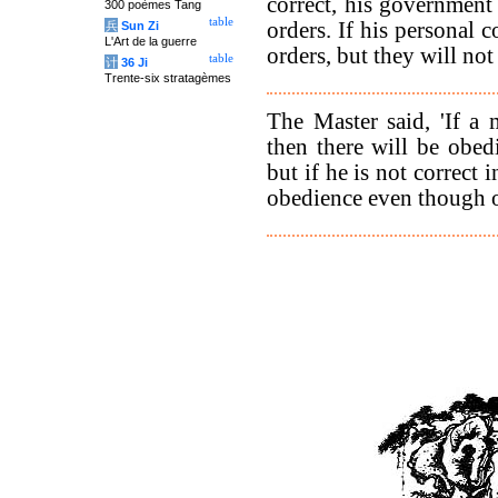
correct, his government 
300 poèmes Tang
table
orders. If his personal 
兵
Sun Zi
L'Art de la guerre
orders, but they will not
table
计
36 Ji
Trente-six stratagèmes
The Master said, 'If a 
then there will be obed
but if he is not correct 
obedience even though o