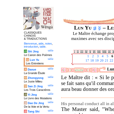
Lun Yu
– Les
CLASSIQUES
Le Maître échange prop
CHINOIS
maximes avec ses discipl
& TRADUCTIONS
Bienvenue
,
aide
,
notes
,
introduction
,
table
.
table
诗
Shi Jing
Le Canon des Poèmes
1
2
3
4
5
6
table
论
Lun Yu
17
18
19
20
21
22
Les Entretiens
Lun
table
大
Daxue
La Grande Étude
Le Maître dit : « Si le p
table
中
Zhongyong
Le Juste Milieu
se fait sans qu'il command
table
字
San Zi Jing
aura beau donner des ordr
Les Trois Caractères
table
易
Yi Jing
Le Livre des Mutations
table
His personal conduct all in all
道
Dao De Jing
De la Voie et la Vertu
The Master said, "When
table
唐
Tang Shi