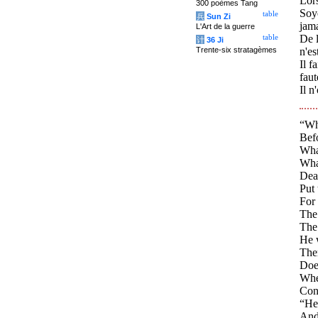
Lors
300 poèmes Tang
Soy
table
兵
Sun Zi
jama
L'Art de la guerre
De l
table
计
36 Ji
Trente-six stratagèmes
n'es
Il f
fau
Il n
“Wha
Befo
What
What
Deal
Put 
For 
The 
The
He w
Ther
Does
Wher
Cons
“Hee
And