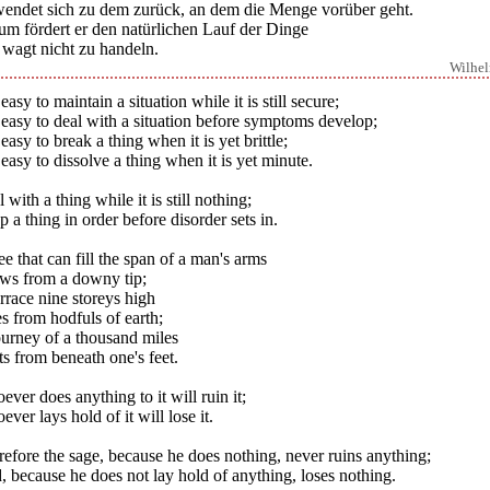
wendet sich zu dem zurück, an dem die Menge vorüber geht.
um fördert er den natürlichen Lauf der Dinge
 wagt nicht zu handeln.
Wilhe
s easy to maintain a situation while it is still secure;
s easy to deal with a situation before symptoms develop;
s easy to break a thing when it is yet brittle;
s easy to dissolve a thing when it is yet minute.
 with a thing while it is still nothing;
 a thing in order before disorder sets in.
ee that can fill the span of a man's arms
ws from a downy tip;
rrace nine storeys high
s from hodfuls of earth;
ourney of a thousand miles
ts from beneath one's feet.
ver does anything to it will ruin it;
ver lays hold of it will lose it.
efore the sage, because he does nothing, never ruins anything;
 because he does not lay hold of anything, loses nothing.