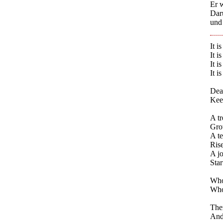
Er 
Dar
und
It i
It i
It i
It i
Deal
Keep
A tr
Gro
A te
Rise
A j
Star
Whoe
Whoe
Ther
And,