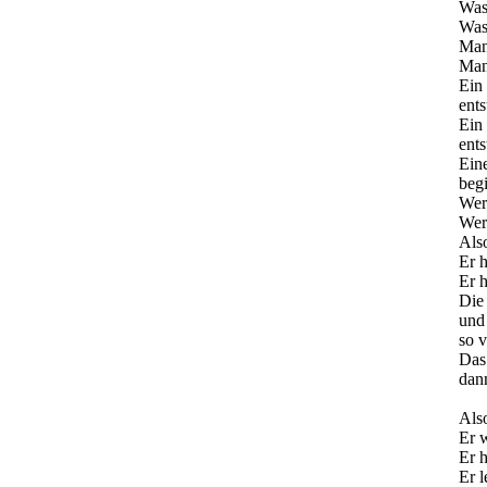
Was 
Was 
Man
Man
Ein
ent
Ein
ents
Ein
beg
Wer 
Wer 
Als
Er h
Er h
Die
und 
so v
Das
dan
Als
Er 
Er h
Er l