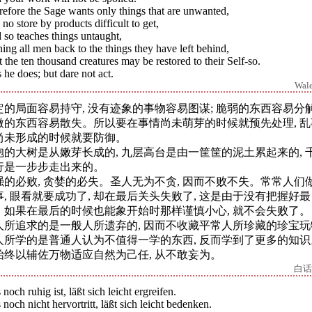
efore the Sage wants only things that are unwanted,
 no store by products difficult to get,
so teaches things untaught,
ing all men back to the things they have left behind,
 the ten thousand creatures may be restored to their Self-so.
 he does; but dare not act.
Wal
定的局面容易持守, 没有迹象的事物容易图谋; 脆弱的东西容易分解
微的东西容易散失。所以要在事情尚未萌芽的时候就预先处理, 乱
尚未形成的时候就要防御。
抱的大树是从嫩芽长成的, 九层高台是由一筐筐的泥土累起来的, 
行是一步步走出来的。
强的必败, 贪婪的必失。圣人无为不贪, 因而不败不失。常常人们
事, 眼看就要成功了, 却在最后关头失败了, 这是由于没有把握好最
。如果在最后的时候也能象开始时那样谨慎小心, 就不会失败了。
人所追求的是一般人所遗弃的, 因而不收藏平常人所珍藏的珍宝玩
人所学的是普通人认为不值得一学的东西, 反而学到了更多的知识
始终以辅佐万物适应自然为己任, 从不敢妄为。
白话
noch ruhig ist, läßt sich leicht ergreifen.
noch nicht hervortritt, läßt sich leicht bedenken.