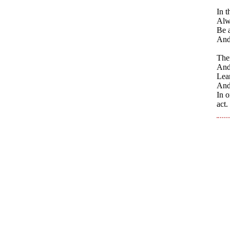
In t
Alw
Be a
And 
Ther
And
Lear
And
In o
act.