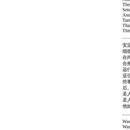
Ther
Sets
And 
Turn
That
This
安
细
在
合
远
逞
些
后
圣
圣
他
Was 
Was 