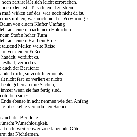
noch zart ist läßt sich leicht zerbrechen.
noch klein ist läßt sich leicht zerstreuen.
 muß wirken auf das, was noch nicht da ist.
 muß ordnen, was noch nicht in Verwirrung ist.
 Baum von einem Klafter Umfang
steht aus einem haarfeinem Hälmchen.
 neun Stufen hoher Turm
teht aus einem Häuflein Erde.
e tausend Meilen weite Reise
innt vor deinen Füßen.
handelt, verdirbt es.
festhält, verliert es.
o auch der Berufene:
andelt nicht, so verdirbt er nichts.
ält nicht fest, so verliert er nichts.
 Leute gehen an ihre Sachen,
immer wenn sie fast fertig sind,
erderben sie es.
 Ende ebenso in acht nehmen wie den Anfang,
n gibt es keine verdorbenen Sachen.
o auch der Berufene:
wünscht Wunschlosigkeit.
ält nicht wert schwer zu erlangende Güter.
ernt das Nichtlernen.