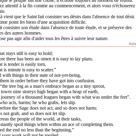
que le peuple fait une chose, il échoue toujours au moment de réussir.
ez attentif à la fin comme au commencement, et alors vous n'échouerez
is.
à vient que le Saint fait consister ses désirs dans l'absence de tout désir. 
time point les biens d'une acquisition difficile.
ait consister son étude dans l'absence de toute étude, et se préserve des
tes des autres hommes.
'ose pas agir afin d'aider tous les êtres à suivre leur nature.
Juli
t stays still is easy to hold;
re there has been an omen it is easy to lay plans.
 is tender is easily torn,
 is minute is easy to scatter.”
 with things in their state of not-yet-being,
them in order before they have got into confusion.
“the tree big as a man's embrace began as a tiny sprout,
tower nine storeys high began with a heap of earth,
 journey of a thousand leagues began with what was under the feet”.
ho acts, harms; he who grabs, lets slip.
efore the Sage does not act, and so does not harm;
 not grab, and so does not let slip.
eas the people of the world, at their tasks,
tantly spoil things when within an ace of completing them.
d the end no less than the beginning,”
 your work will not be spoiled.