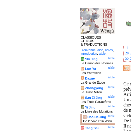
CLASSIQUES
CHINOIS
& TRADUCTIONS
1
Bienvenue
,
aide
,
notes
,
28
introduction
,
table
.
table
55
诗
Shi Jing
Le Canon des Poèmes
table
论
Lun Yu
Les Entretiens
table
大
Daxue
La Grande Étude
Ce q
table
中
Zhongyong
prév
Le Juste Milieu
Arrê
table
字
San Zi Jing
Un a
Les Trois Caractères
chev
table
易
Yi Jing
de m
Le Livre des Mutations
Celu
table
道
Dao De Jing
De l
De la Voie et la Vertu
Il n
table
唐
Tang Shi