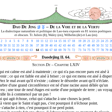
...
Dao De Jing
– De la Voie et de la Vertu
La dialectique naturaliste et politique de Lao-tseu exposée en 81 textes poétiques
et obscurs. Tr. Julien (fr), Waley (en), Wilhelm (de) et Lau (en).
2
3
4
5
6
7
8
9
10
11
12
13
14
15
16
17
18
19
20
21
22
23
24
25
2
29
30
31
32
33
34
35
36
37
38
39
40
41
42
43
44
45
46
47
48
49
50
51
52
5
56
57
58
59
60
61
62
63
64
65
66
67
68
69
70
71
72
73
74
75
76
77
78
79
8
Daodejing II. 64.
Section
De
– Chapitre LXIV
ui est calme est aisé à maintenir ; ce qui n'a pas encore paru est aisé à
enir ; ce qui est faible est aisé à briser ; ce qui est menu est aisé à disper
tez le mal avant qu'il n'existe ; calmez le désordre avant qu'il n'éclate.
rbre d'une grand circonférence est né d'une racine aussi déliée qu'un
eu ; une tour de neuf étages est sortie d'une poignée de terre ; un voya
ille lis à commencé par un pas !
i qui agit échoue, celui qui s'attache à une choses la perd.
à vient que le Saint n'agit pas, c'est pourquoi il n'échoue point.
e s'attache à rien, c'est pourquoi il ne perd point.