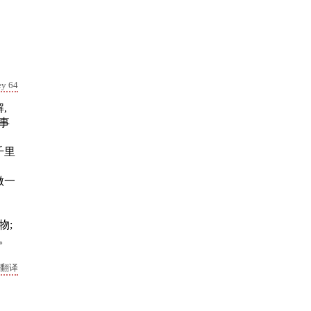
ey 64
,
事
千里
做一
物;
。
翻译