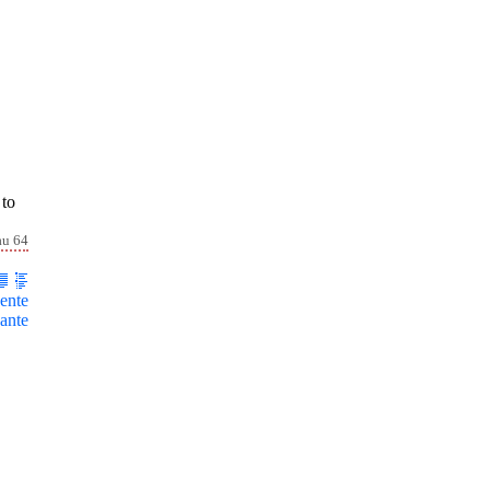
 to
au 64
ente
ante