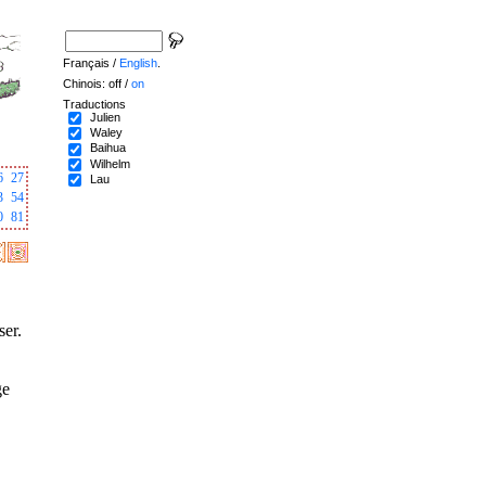
Français /
English
.
Chinois: off /
on
Traductions
Julien
Waley
Baihua
Wilhelm
6
27
Lau
3
54
0
81
ser.
ge