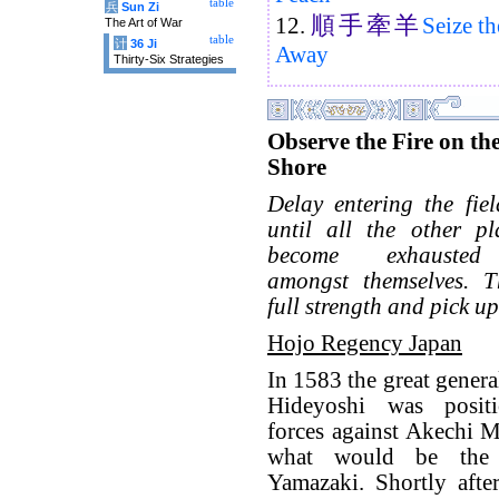
table
兵
Sun Zi
順
手
牽
羊
12.
Seize t
The Art of War
table
计
36 Ji
Away
Thirty-Six Strategies
Observe the Fire on th
Shore
Delay entering the fiel
until all the other pl
become exhausted 
amongst themselves. 
full strength and pick up
Hojo Regency Japan
In 1583 the great gener
Hideyoshi was posit
forces against Akechi M
what would be the 
Yamazaki. Shortly afte