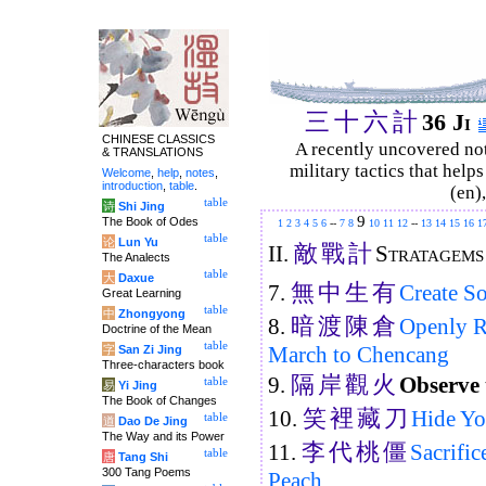
三
十
六
計
36 Ji
CHINESE CLASSICS
A recently uncovered no
& TRANSLATIONS
military tactics that help
Welcome
,
help
,
notes
,
introduction
,
table
.
(en)
table
诗
Shi Jing
9
The Book of Odes
1
2
3
4
5
6
--
7
8
10
11
12
--
13
14
15
16
1
table
论
Lun Yu
敵
戰
計
II.
Stratagems
The Analects
table
大
Daxue
無
中
生
有
7.
Create S
Great Learning
table
中
Zhongyong
暗
渡
陳
倉
8.
Openly R
Doctrine of the Mean
table
March to Chencang
字
San Zi Jing
Three-characters book
隔
岸
觀
火
9.
Observe 
table
易
Yi Jing
The Book of Changes
笑
裡
藏
刀
10.
Hide Yo
table
道
Dao De Jing
The Way and its Power
李
代
桃
僵
11.
Sacrific
table
唐
Tang Shi
300 Tang Poems
Peach