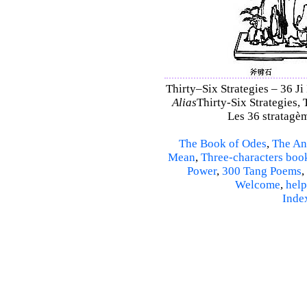
Thirty–Six Strategies – 36 Ji 
Alias
Thirty-Six Strategies, 
Les 36 stratagèm
The Book of Odes
,
The An
Mean
,
Three-characters boo
Power
,
300 Tang Poems
,
Welcome
,
help
Inde