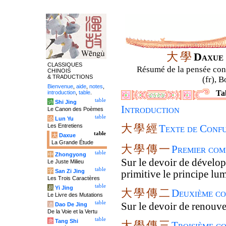
大
學
Daxu
CLASSIQUES
Résumé de la pensée confu
CHINOIS
& TRADUCTIONS
(fr), B
Bienvenue
,
aide
,
notes
,
Ta
introduction
,
table
.
table
诗
Shi Jing
Introduction
Le Canon des Poèmes
table
论
Lun Yu
大
學
經
Les Entretiens
Texte de Confu
table
大
Daxue
La Grande Étude
大
學
傳
一
Premier com
table
中
Zhongyong
Sur le devoir de développ
Le Juste Milieu
table
字
San Zi Jing
primitive le principe lu
Les Trois Caractères
table
易
Yi Jing
大
學
傳
二
Deuxième co
Le Livre des Mutations
table
Sur le devoir de renouvel
道
Dao De Jing
De la Voie et la Vertu
table
唐
Tang Shi
大
學
傳
三
Troisième c