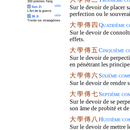
300 poèmes Tang
table
Sur le devoir de placer s
兵
Sun Zi
L'Art de la guerre
perfection ou le souvera
table
计
36 Ji
Trente-six stratagèmes
大
學
傳
四
Quatrième c
Sur le devoir de connoîtr
effets.
大
學
傳
五
Cinquième c
Sur le devoir de perpect
en pénétrant les principe
大
學
傳
六
Sixième com
Sur le devoir de rendre s
大
學
傳
七
Septième co
Sur le devoir de se perp
son âme de probité et de
大
學
傳
八
Huitième co
Sur le devoir de mettre l