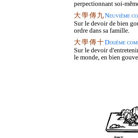
perpectionnant soi-mêm
大
學
傳
九
Neuvième co
Sur le devoir de bien go
ordre dans sa famille.
大
學
傳
十
Dixième com
Sur le devoir d'entreten
le monde, en bien gouve