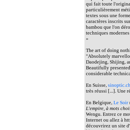
qui fait toute l'origin
particulièrement méti
textes sous une forme
caractères inscrits s
bambou que l'on déroul
techniques modernes e
»
The art of doing not
"Absolutely marvello
Daodejing, Shijing, a
Beautifully presented
considerable technica
En Suisse,
sinoptic.c
très réussi [...]. Une 
En Belgique,
Le Soir
L'empire, à mots choi
Wengu. Entrez ce mot
Internet ou allez à h
découvrirez un site d'