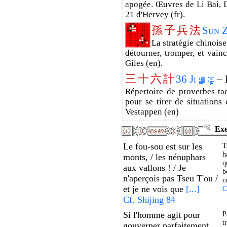
apogée. Œuvres de Li Bai, D
21 d'Hervey (fr).
孫
子
兵
法
Sun 
La stratégie chinoise
détourner, tromper, et vainc
Giles (en).
三
十
六
計
36 Ji
– 
Répertoire de proverbes ta
pour se tirer de situations 
Vestappen (en)
Exe
Le fou-sou est sur les
T
h
monts, / les nénuphars
q
aux vallons ! / Je
b
n'aperçois pas Tseu T'ou /
c
et je ne vois que
[...]
C
Cf. Shijing 84
Si l'homme agit pour
P
t
gouverner parfaitement