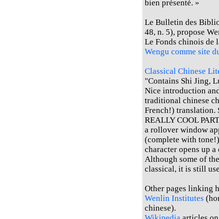
bien présenté. »
Le Bulletin des Bibli
48, n. 5), propose W
Le Fonds chinois de 
Wengu comme site d
Classical Chinese Li
"Contains Shi Jing, L
Nice introduction an
traditional chinese c
French!) translation. 
REALLY COOL PART: If
a rollover window ap
(complete with tone!)
character opens up a 
Although some of the 
classical, it is still u
Other pages linking he
Wenlin Institutes
(hom
chinese).
Wikipedia
articles o