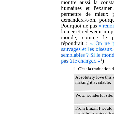
montre aussi la consta
humaines et l'examen 
permettre de mieux p
demandera-t-on, pourqu
Pourquoi ne pas
« renon
la mer et redevenir un p
monde, comme le pr
répondrait :
« On ne pe
sauvages et les oiseaux
semblables ? Si le monde
pas à le changer. »
1
)
1. C'est la traduction 
Absolutely love this
making it available.
Wow, wonderful site,
From Brazil, I would l
website) is a great tr