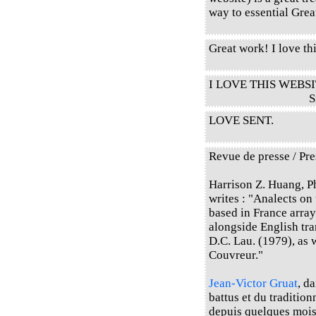
way to essential Gre
Great work! I love thi
I LOVE THIS WEBSI
S
LOVE SENT.
Revue de presse / Pre
Harrison Z. Huang, P
writes : "Analects on
based in France array
alongside English tr
D.C. Lau. (1979), as 
Couvreur."
Jean-Victor Gruat
, d
battus et du traditio
depuis quelques mois d