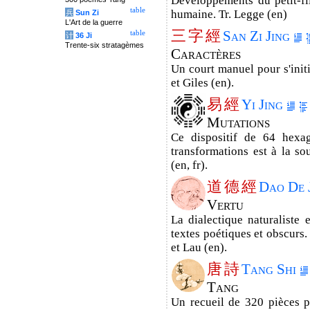
Développements du petit-fi
table
humaine. Tr. Legge (en)
兵
Sun Zi
L'Art de la guerre
三
字
經
San Zi Jing
table
计
36 Ji
Trente-six stratagèmes
Caractères
Un court manuel pour s'initi
et Giles (en).
易
經
Yi Jing
Mutations
Ce dispositif de 64 hexa
transformations est à la so
(en, fr).
道
德
經
Dao De 
Vertu
La dialectique naturaliste
textes poétiques et obscurs.
et Lau (en).
唐
詩
Tang Shi
Tang
Un recueil de 320 pièces p