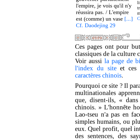
l
l'empire, je vois qu'il n'y
t
réussira pas. / L'empire
m
est (comme) un vase
[...]
C
Cf. Daodejing 29
Ces pages ont pour but 
classiques de la culture 
Voir aussi
la page de b
l'index du site
et ce
caractères chinois
.
Pourquoi ce site ? Il par
multinationales apprenne
que, disent-ils, « dan
chinois. » L'honnête h
Lao-tseu n'a pas en fac
simples humains, ou plus
eux. Quel profit, quel int
des sentences, des say