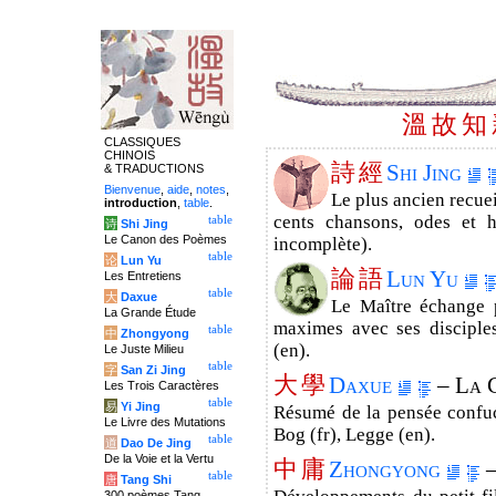
溫
故
知
CLASSIQUES
CHINOIS
詩
經
Shi Jing
& TRADUCTIONS
Bienvenue
,
aide
,
notes
,
Le plus ancien recuei
introduction
,
table
.
cents chansons, odes et h
table
诗
Shi Jing
Le Canon des Poèmes
incomplète).
table
论
Lun Yu
論
語
Lun Yu
Les Entretiens
table
大
Daxue
Le Maître échange p
La Grande Étude
maximes avec ses disciples
table
中
Zhongyong
(en).
Le Juste Milieu
table
字
San Zi Jing
大
學
Daxue
– La 
Les Trois Caractères
table
易
Yi Jing
Résumé de la pensée confucia
Le Livre des Mutations
Bog (fr), Legge (en).
table
道
Dao De Jing
De la Voie et la Vertu
中
庸
Zhongyong
–
table
唐
Tang Shi
300 poèmes Tang