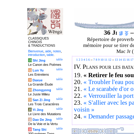
36 Ji
–
CLASSIQUES
Répertoire de proverbe
CHINOIS
mémoire pour se tirer de
& TRADUCTIONS
Mac Jr (
Bienvenue
,
aide
,
notes
,
introduction
,
table
.
table
1
2
3
4
5
6
--
7
8
9
10
11
12
--
13
14
15
16
17
诗
Shi Jing
Le Canon des Poèmes
IV.
Plans pour les batai
table
论
Lun Yu
19.
« Retirer le feu so
Les Entretiens
table
大
Daxue
20.
« Troubler l'eau po
La Grande Étude
21.
« Le scarabée d'or 
table
中
Zhongyong
22.
« Verrouiller la por
Le Juste Milieu
table
字
San Zi Jing
23.
« S'allier avec les p
Les Trois Caractères
voisin »
table
易
Yi Jing
Le Livre des Mutations
24.
« Demander passage
table
道
Dao De Jing
De la Voie et la Vertu
table
唐
Tang Shi
300 poèmes Tang