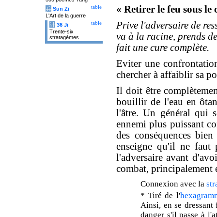
« Retirer le feu sous l
table
兵
Sun Zi
L'Art de la guerre
Prive l'adversaire de res
table
计
36 Ji
Trente-six
va à la racine, prends d
stratagèmes
fait une cure complète.
Eviter une confrontation
chercher à affaiblir sa po
Il doit être complèteme
bouillir de l'eau en ôta
l'âtre. Un général qui s
ennemi plus puissant c
des conséquences bien p
enseigne qu'il ne faut
l'adversaire avant d'avo
combat, principalement e
Connexion avec la
str
* Tiré de l'
hexagram
Ainsi, en se dressant 
danger s'il passe à l'