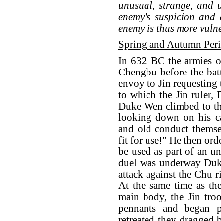
unusual, strange, and u
enemy's suspicion and d
enemy is thus more vuln
Spring and Autumn Per
In 632 BC the armies o
Chengbu before the bat
envoy to Jin requesting 
to which the Jin ruler,
Duke Wen climbed to th
looking down on his ca
and old conduct themsel
fit for use!" He then ord
be used as part of an un
duel was underway Duk
attack against the Chu r
At the same time as th
main body, the Jin troop
pennants and began p
retreated they dragged 