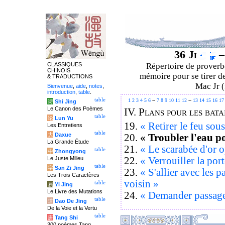
36 Ji
–
CLASSIQUES
Répertoire de proverbe
CHINOIS
mémoire pour se tirer de
& TRADUCTIONS
Mac Jr (
Bienvenue
,
aide
,
notes
,
introduction
,
table
.
table
1
2
3
4
5
6
--
7
8
9
10
11
12
--
13
14
15
16
17
诗
Shi Jing
Le Canon des Poèmes
IV.
Plans pour les batai
table
论
Lun Yu
19.
« Retirer le feu sou
Les Entretiens
table
大
Daxue
20.
« Troubler l'eau p
La Grande Étude
21.
« Le scarabée d'or 
table
中
Zhongyong
22.
« Verrouiller la por
Le Juste Milieu
table
字
San Zi Jing
23.
« S'allier avec les p
Les Trois Caractères
voisin »
table
易
Yi Jing
Le Livre des Mutations
24.
« Demander passage
table
道
Dao De Jing
De la Voie et la Vertu
table
唐
Tang Shi
300 poèmes Tang