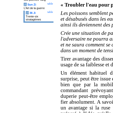
« Troubler l'eau pour 
table
兵
Sun Zi
L'Art de la guerre
Les poissons semblent p
table
计
36 Ji
Trente-six
et désabusés dans les ea
stratagèmes
ainsi ils deviennent des p
Crée une situation de pa
l'adversaire ne pourra ai
et ne saura comment se 
dans un moment de tensi
Tirer avantage des disse
usage de sa faiblesse et
Un élément habituel da
surprise, peut être issue
bien que par la mobil
commandant prévoyant
duperie peut-être empl
fier absolument. A savo
un avantage si la ruse