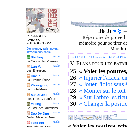
36 Ji
–
CLASSIQUES
Répertoire de proverbe
CHINOIS
mémoire pour se tirer de
& TRADUCTIONS
Mac Jr (
Bienvenue
,
aide
,
notes
,
introduction
,
table
.
table
1
2
3
4
5
6
--
7
8
9
10
11
12
--
13
14
15
16
17
诗
Shi Jing
Le Canon des Poèmes
V.
Plans pour les batai
table
论
Lun Yu
25.
« Voler les poutres,
Les Entretiens
table
大
Daxue
26.
« Injurier l'acacia 
La Grande Étude
27.
« Jouer l'idiot sans 
table
中
Zhongyong
28.
« Monter sur le toit e
Le Juste Milieu
table
字
San Zi Jing
29.
« Sur l'arbre les fle
Les Trois Caractères
30.
« Changer la position
table
易
Yi Jing
Le Livre des Mutations
table
道
Dao De Jing
De la Voie et la Vertu
table
唐
Tang Shi
« Voler les poutres, éch
300 poèmes Tang