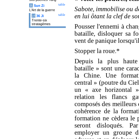
table
兵
Sun Zi
Sabote, immobilise ou dé
L'Art de la guerre
en lui ôtant la clef de so
table
计
36 Ji
Trente-six
stratagèmes
Pousser l'ennemi à chan
bataille, disloquer sa f
vent de panique lorsqu'il
Stopper la roue.*
Depuis la plus haute
bataille » sont une carac
la Chine. Une forma
central » (poutre du Ciel)
un « axe horizontal » 
relation les flancs g
composés des meilleurs c
cohérence de la formati
formation ne cèdera le 
seront disloqués. Par
employer un groupe de