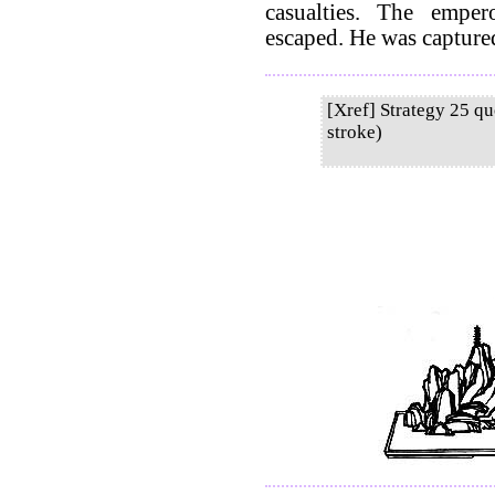
casualties. The emp
escaped. He was captured
[Xref] Strategy 25 q
stroke)