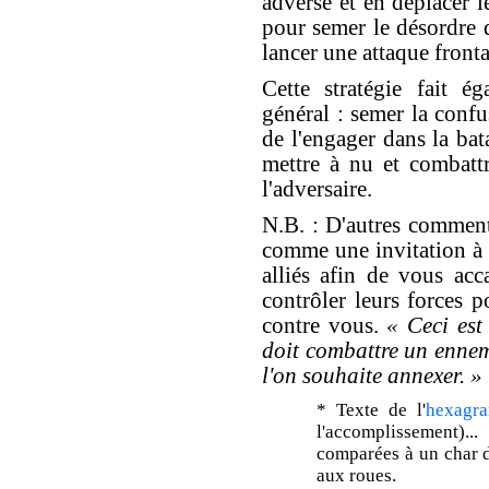
adverse et en déplacer l
pour semer le désordre 
lancer une attaque fronta
Cette stratégie fait é
général : semer la conf
de l'engager dans la bat
mettre à nu et combattr
l'adversaire.
N.B. : D'autres commen
comme une invitation à
alliés afin de vous acca
contrôler leurs forces p
contre vous.
« Ceci est 
doit combattre un ennem
l'on souhaite annexer. »
* Texte de l'
hexagr
l'accomplissement)...
comparées à un char de
aux roues.