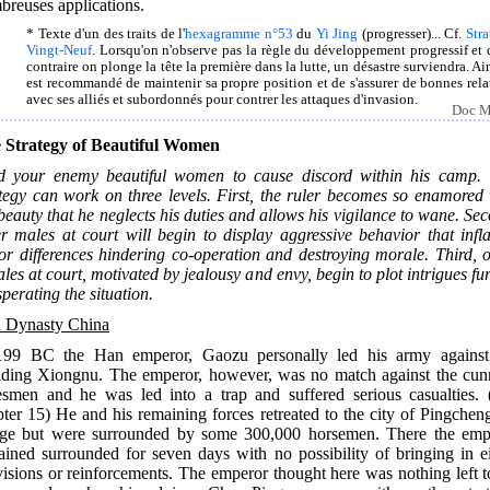
breuses applications.
* Texte d'un des traits de l'
hexagramme n°53
du
Yi Jing
(progresser)... Cf.
Stra
Vingt-Neuf
. Lorsqu'on n'observe pas la règle du développement progressif et 
contraire on plonge la tête la première dans la lutte, un désastre surviendra. Ain
est recommandé de maintenir sa propre position et de s'assurer de bonnes rela
avec ses alliés et subordonnés pour contrer les attaques d'invasion.
Doc M
 Strategy of Beautiful Women
d your enemy beautiful women to cause discord within his camp. 
ategy can work on three levels. First, the ruler becomes so enamored 
beauty that he neglects his duties and allows his vigilance to wane. Se
er males at court will begin to display aggressive behavior that infl
or differences hindering co-operation and destroying morale. Third, o
les at court, motivated by jealousy and envy, begin to plot intrigues fu
perating the situation.
 Dynasty China
199 BC the Han emperor, Gaozu personally led his army against
ading Xiongnu. The emperor, however, was no match against the cun
besmen and he was led into a trap and suffered serious casualties. 
ter 15) He and his remaining forces retreated to the city of Pingchen
uge but were surrounded by some 300,000 horsemen. There the emp
ained surrounded for seven days with no possibility of bringing in ei
isions or reinforcements. The emperor thought here was nothing left 