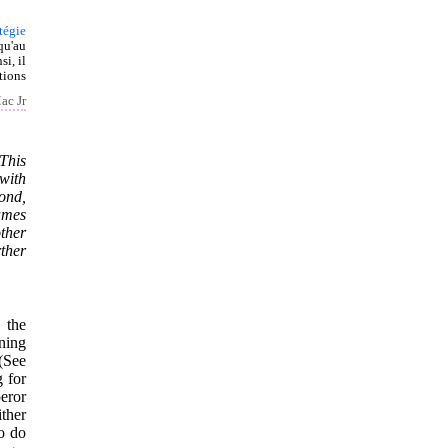
tégie
qu'au
si, il
tions
ac Jr
This
with
cond,
ames
ther
rther
 the
ning
(See
g for
eror
ther
to do