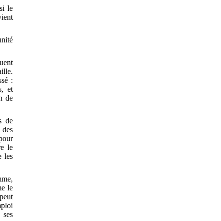
si le
ient
unité
quent
ille.
ssé :
, et
in de
s de
 des
pour
e le
e les
mme,
me le
peut
mploi
 ses