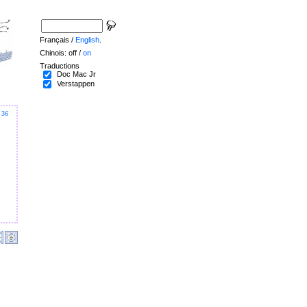
Français /
English
.
Chinois: off /
on
Traductions
Doc Mac Jr
Verstappen
36