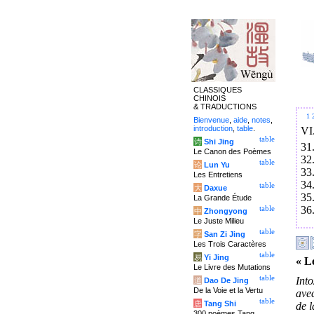
CLASSIQUES
CHINOIS
& TRADUCTIONS
1
Bienvenue
,
aide
,
notes
,
introduction
,
table
.
VI
table
诗
Shi Jing
31
Le Canon des Poèmes
32
table
论
Lun Yu
33
Les Entretiens
34
table
大
Daxue
35
La Grande Étude
36
table
中
Zhongyong
Le Juste Milieu
table
字
San Zi Jing
Les Trois Caractères
table
易
Yi Jing
« Le
Le Livre des Mutations
table
Int
道
Dao De Jing
De la Voie et la Vertu
avec
table
唐
Tang Shi
de l
300 poèmes Tang