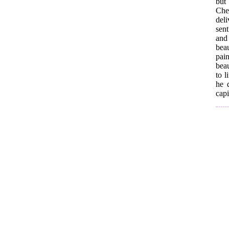
but
Che
del
sen
and
bea
pai
beau
to 
he 
capi