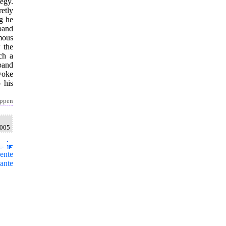
egy.
etly
g he
band
mous
 the
ch a
sband
woke
 his
appen
2005
ente
ante