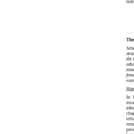
nom
The
Sen
str
the 
oth
min
fema
exas
Han
In 
inv
tri
chap
ref
rem
prov