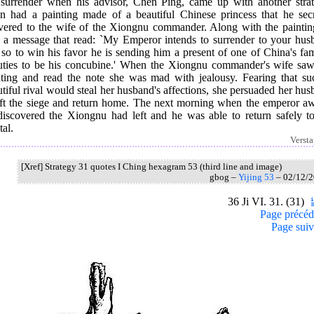
 surrender when his advisor, Chen Ping, came up with another strat
n had a painting made of a beautiful Chinese princess that he secr
ivered to the wife of the Xiongnu commander. Along with the paintin
t a message that read: `My Emperor intends to surrender to your hus
 so to win his favor he is sending him a present of one of China's fa
uties to be his concubine.' When the Xiongnu commander's wife saw
nting and read the note she was mad with jealousy. Fearing that su
tiful rival would steal her husband's affections, she persuaded her hu
lift the siege and return home. The next morning when the emperor a
discovered the Xiongnu had left and he was able to return safely to
tal.
Verst
[Xref] Strategy 31 quotes I Ching hexagram 53 (third line and image)
gbog –
Yijing 53
– 02/12/
36 Ji VI. 31. (31)
Page précéd
Page suiv