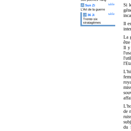
Si l
table
兵
Sun Zi
gén
L'Art de la guerre
table
inca
计
36 Ji
Trente-six
stratagèmes
Il e
inte
La g
être
Il y
l'u
l'ut
l'Et
L'h
fem
roy
mis
souv
affa
L'h
de n
rui
subj
du 