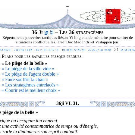
...
36 Ji
– Les 36 stratagèmes
Répertoire de proverbes tactiques liés au Yi Jing et aide-mémoire pour se tirer de
situations conflictuelles. Trad. Doc Mac Jr (fr) et Vestappen (en)
31
2
3
4
5
6
--
7
8
9
10
11
12
--
13
14
15
16
17
18
--
19
20
21
22
23
24
--
25
26
27
28
29
30
--
32
33
34
35
.
Plans pour les batailles presque perdues.
.
« Le piège de la belle »
.
« Le piège de la ville vide »
.
« Le piège de l'agent double »
.
« Faire souffrir la chair »
.
« Les stratagèmes entrelacés »
.
« Courir est le meilleur choix »
36ji VI. 31.
 piège de la belle »
oxique ou accapare ton ennemi
 une activité consommatrice de temps ou d'énergie,
a sorte tu diminueras son esprit combatif.