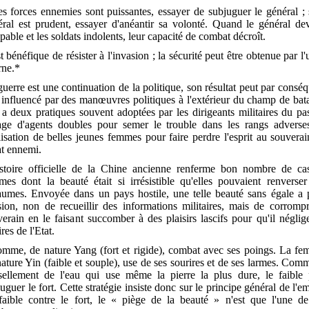
es forces ennemies sont puissantes, essayer de subjuguer le général ; 
éral est prudent, essayer d'anéantir sa volonté. Quand le général dev
pable et les soldats indolents, leur capacité de combat décroît.
st bénéfique de résister à l'invasion ; la sécurité peut être obtenue par l'
rne.*
uerre est une continuation de la politique, son résultat peut par consé
 influencé par des manœuvres politiques à l'extérieur du champ de bata
 a deux pratiques souvent adoptées par les dirigeants militaires du pa
sage d'agents doubles pour semer le trouble dans les rangs adverses
ilisation de belles jeunes femmes pour faire perdre l'esprit au souvera
at ennemi.
istoire officielle de la Chine ancienne renferme bon nombre de ca
mes dont la beauté était si irrésistible qu'elles pouvaient renverser
aumes. Envoyée dans un pays hostile, une telle beauté sans égale a 
sion, non de recueillir des informations militaires, mais de corrompr
erain en le faisant succomber à des plaisirs lascifs pour qu'il néglig
ires de l'Etat.
omme, de nature Yang (fort et rigide), combat avec ses poings. La fe
ature Yin (faible et souple), use de ses sourires et de ses larmes. Com
ssellement de l'eau qui use même la pierre la plus dure, le faible 
uguer le fort. Cette stratégie insiste donc sur le principe général de l'e
faible contre le fort, le « piège de la beauté » n'est que l'une de