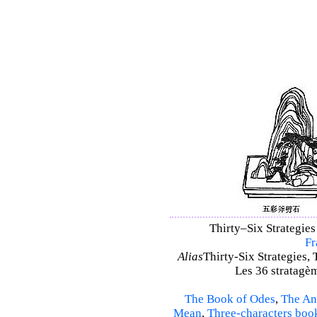
Thirty–Six Strategies 
Fr
Alias
Thirty-Six Strategies, 
Les 36 stratagèm
The Book of Odes
,
The An
Mean
,
Three-characters boo