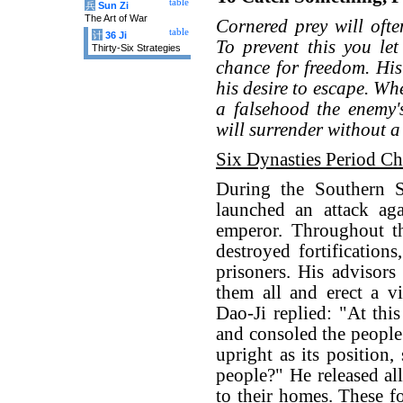
table
兵
Sun Zi
The Art of War
Cornered prey will ofte
table
计
36 Ji
To prevent this you let
Thirty-Six Strategies
chance for freedom. His
his desire to escape. Wh
a falsehood the enemy'
will surrender without a 
Six Dynasties Period Ch
During the Southern S
launched an attack aga
emperor. Throughout th
destroyed fortification
prisoners. His advisors
them all and erect a v
Dao-Ji replied: "At thi
and consoled the people.
upright as its position,
people?" He released al
to their homes. These f