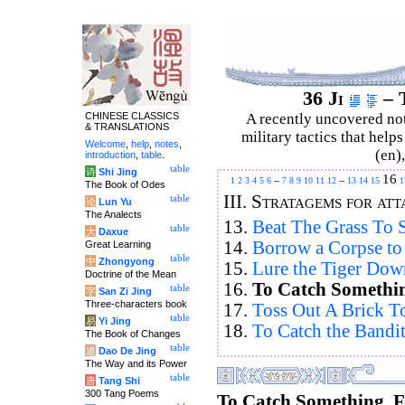
36 Ji
– T
CHINESE CLASSICS
A recently uncovered no
& TRANSLATIONS
military tactics that help
Welcome
,
help
,
notes
,
(en)
introduction
,
table
.
table
诗
Shi Jing
16
1
2
3
4
5
6
--
7
8
9
10
11
12
--
13
14
15
1
The Book of Odes
III.
Stratagems for att
table
论
Lun Yu
The Analects
13.
Beat The Grass To S
table
大
Daxue
14.
Borrow a Corpse to 
Great Learning
table
中
Zhongyong
15.
Lure the Tiger Dow
Doctrine of the Mean
16.
To Catch Something
table
字
San Zi Jing
Three-characters book
17.
Toss Out A Brick To
table
易
Yi Jing
18.
To Catch the Bandit
The Book of Changes
table
道
Dao De Jing
The Way and its Power
table
唐
Tang Shi
300 Tang Poems
To Catch Something, Fi