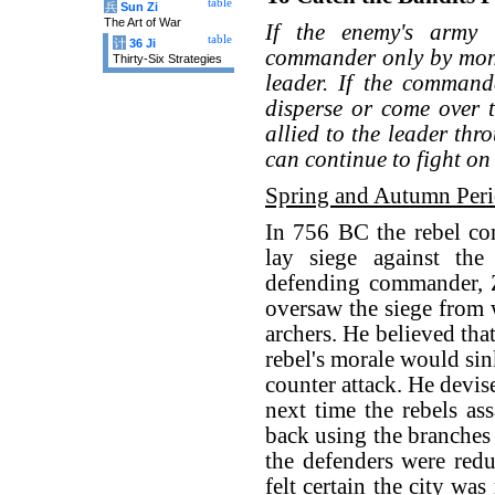
table
兵
Sun Zi
The Art of War
If the enemy's army 
table
计
36 Ji
commander only by money
Thirty-Six Strategies
leader. If the commande
disperse or come over t
allied to the leader thr
can continue to fight on
Spring and Autumn Per
In 756 BC the rebel co
lay siege against the
defending commander, Z
oversaw the siege from w
archers. He believed that
rebel's morale would sin
counter attack. He devis
next time the rebels as
back using the branches 
the defenders were red
felt certain the city wa