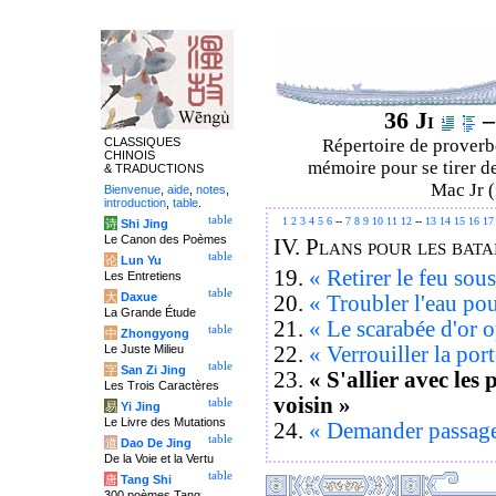
36 Ji
–
CLASSIQUES
Répertoire de proverbe
CHINOIS
mémoire pour se tirer de
& TRADUCTIONS
Mac Jr (
Bienvenue
,
aide
,
notes
,
introduction
,
table
.
table
1
2
3
4
5
6
--
7
8
9
10
11
12
--
13
14
15
16
17
诗
Shi Jing
Le Canon des Poèmes
IV.
Plans pour les batai
table
论
Lun Yu
19.
« Retirer le feu sou
Les Entretiens
table
大
Daxue
20.
« Troubler l'eau po
La Grande Étude
21.
« Le scarabée d'or 
table
中
Zhongyong
22.
« Verrouiller la por
Le Juste Milieu
table
字
San Zi Jing
23.
« S'allier avec les
Les Trois Caractères
voisin »
table
易
Yi Jing
Le Livre des Mutations
24.
« Demander passage
table
道
Dao De Jing
De la Voie et la Vertu
table
唐
Tang Shi
300 poèmes Tang