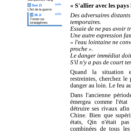
« S'allier avec les pays
table
兵
Sun Zi
L'Art de la guerre
Des adversaires distants 
table
计
36 Ji
Trente-six
temporaires.
stratagèmes
Essaie de ne pas avoir 
Une autre expression fam
« l'eau lointaine ne conv
proche ».
Le danger immédiat doit ê
S'il n'y a pas de court t
Quand la situation e
restreintes, cherchez le
danger au loin. Le feu a
Dans l'ancienne périod
émergea comme l'état l
détruire ses rivaux afin
Chine. Bien que supéri
états, Qin n'était pa
combinées de tous les