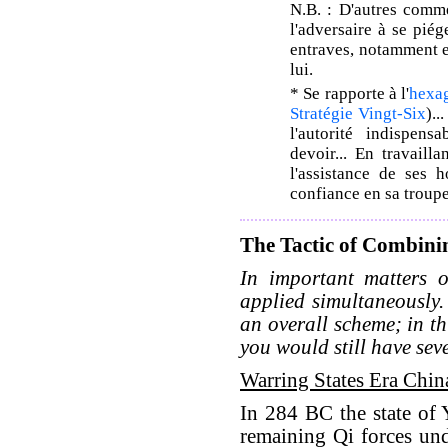
N.B. : D'autres comme
l'adversaire à se pié
entraves, notamment e
lui.
* Se rapporte à l'
hexa
Stratégie Vingt-Six
)..
l'autorité indispen
devoir... En travailla
l'assistance de ses h
confiance en sa troup
The Tactic of Combinin
In important matters o
applied simultaneously.
an overall scheme; in th
you would still have seve
Warring States Era Chin
In 284 BC the state of 
remaining Qi forces un