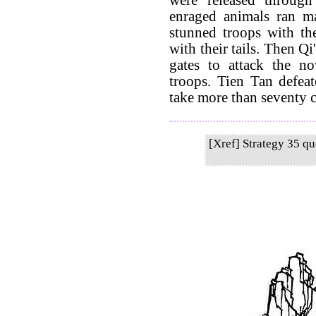
enraged animals ran m
stunned troops with the
with their tails. Then Q
gates to attack the no
troops. Tien Tan defea
take more than seventy ci
[Xref] Strategy 35 qu