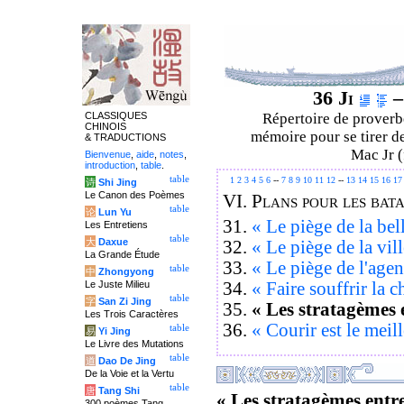
36 Ji
–
CLASSIQUES
Répertoire de proverbe
CHINOIS
mémoire pour se tirer de
& TRADUCTIONS
Mac Jr (
Bienvenue
,
aide
,
notes
,
introduction
,
table
.
table
1
2
3
4
5
6
--
7
8
9
10
11
12
--
13
14
15
16
17
诗
Shi Jing
Le Canon des Poèmes
VI.
Plans pour les bata
table
论
Lun Yu
31.
« Le piège de la bel
Les Entretiens
table
大
Daxue
32.
« Le piège de la vil
La Grande Étude
33.
« Le piège de l'age
table
中
Zhongyong
34.
« Faire souffrir la c
Le Juste Milieu
table
字
San Zi Jing
35.
« Les stratagèmes 
Les Trois Caractères
36.
« Courir est le meil
table
易
Yi Jing
Le Livre des Mutations
table
道
Dao De Jing
De la Voie et la Vertu
table
唐
Tang Shi
« Les stratagèmes entre
300 poèmes Tang