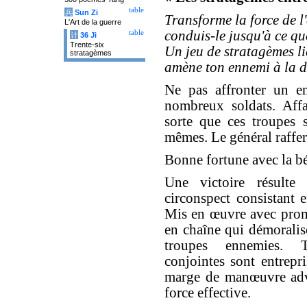
table
兵
Sun Zi
Transforme la force de l
L'Art de la guerre
conduis-le jusqu'à ce que
table
计
36 Ji
Trente-six
Un jeu de stratagèmes li
stratagèmes
amène ton ennemi à la dé
Ne pas affronter un e
nombreux soldats. Affa
sorte que ces troupes s
mêmes. Le général raffer
Bonne fortune avec la bé
Une victoire résulte
circonspect consistant e
Mis en œuvre avec promp
en chaîne qui démoralise,
troupes ennemies. T
conjointes sont entrepri
marge de manœuvre adve
force effective.