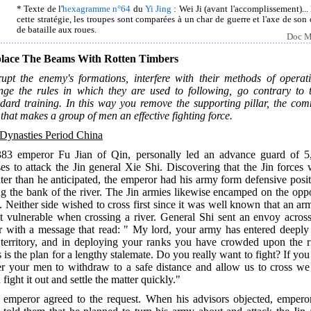
* Texte de l'
hexagramme n°64
du
Yi Jing
: Wei Ji (avant l'accomplissement)...
cette stratégie, les troupes sont comparées à un char de guerre et l'axe de son 
de bataille aux roues.
Doc M
lace The Beams With Rotten Timbers
rupt the enemy's formations, interfere with their methods of operati
nge the rules in which they are used to following, go contrary to t
ndard training. In this way you remove the supporting pillar, the co
 that makes a group of men an effective fighting force.
 Dynasties Period China
383 emperor Fu Jian of Qin, personally led an advance guard of 5
es to attack the Jin general Xie Shi. Discovering that the Jin forces
ter than he anticipated, the emperor had his army form defensive posi
g the bank of the river. The Jin armies likewise encamped on the opp
. Neither side wished to cross first since it was well known that an ar
t vulnerable when crossing a river. General Shi sent an envoy across
er with a message that read: " My lord, your army has entered deeply 
 territory, and in deploying your ranks you have crowded upon the ri
 is the plan for a lengthy stalemate. Do you really want to fight? If you
er your men to withdraw to a safe distance and allow us to cross we
 fight it out and settle the matter quickly."
 emperor agreed to the request. When his advisors objected, empero