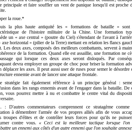
e principale et faire souffler un vent de panique lorsqu'il est proche 
ite.
per la roue.*
uis la plus haute antiquité les « formations de bataille » sont
actéristique de l'histoire militaire de la Chine. Une formation typ
ède un « axe central » (poutre du Ciel) s'étendant de l'avant à l'arrièr
 axe horizontal » (pilier de la Terre) mettant en relation les flancs gauc
t. Les deux axes, composés des meilleurs combattants, servent à main
ohérence de la formation. Quand elle est assaillie, une formation ne c
passage qui lorsque ces deux axes seront disloqués. Par conséqu
taquant devra employer un groupe de choc pour briser la formation ad
n déplacer les axes. Il peut aussi user de ruses pour semer le désordre
tructure ennemie avant de lancer une attaque frontale.
te stratégie fait également référence à un principe général : seme
usion dans les rangs ennemis avant de l'engager dans la bataille. De 
n, vous pourrez mettre à nu et combattre le centre vital du disposit
versaire.
. : D'autres commentateurs comprennent ce stratagème comme
itation à démembrer l'armée de vos propres alliés afin de vous accap
s troupes d'élites et de contrôler leurs forces pour qu'ils ne puisse
ourner contre vous.
« Ceci est la meilleure tactique lorsque l'on 
attre un ennemi aux côtés d'un autre ennemi que l'on souhaite annexer