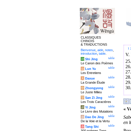
CLASSIQUES
CHINOIS
& TRADUCTIONS
1
Bienvenue
,
aide
,
notes
,
introduction
,
table
.
V.
table
诗
Shi Jing
25
Le Canon des Poèmes
26
table
论
Lun Yu
27
Les Entretiens
28
table
大
Daxue
29
La Grande Étude
30
table
中
Zhongyong
Le Juste Milieu
table
字
San Zi Jing
Les Trois Caractères
table
易
Yi Jing
« Vo
Le Livre des Mutations
table
Sabo
道
Dao De Jing
De la Voie et la Vertu
en l
table
唐
Tang Shi
Pous
300 poèmes Tang