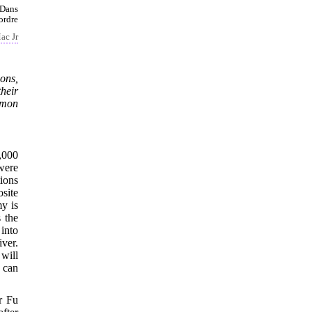
 Dans
ordre
ac Jr
ons,
heir
mmon
,000
 were
tions
osite
my is
 the
into
ver.
 will
 can
r Fu