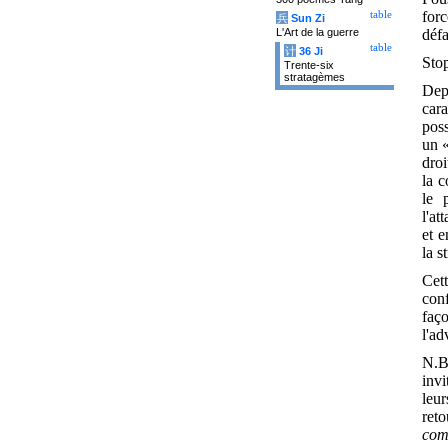
forc
table
兵
Sun Zi
défa
L'Art de la guerre
table
计
36 Ji
Stop
Trente-six
stratagèmes
Dep
car
poss
un «
droi
la c
le 
l'at
et e
la s
Cet
conf
faço
l'ad
N.B
inv
leur
ret
comb