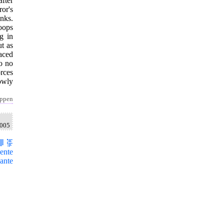
after
or's
anks.
oops
g in
ut as
aced
to no
rces
owly
appen
2005
ente
ante