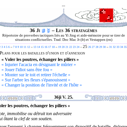
...
36 Ji
– Les 36 stratagèmes
Répertoire de proverbes tactiques liés au Yi Jing et aide-mémoire pour se tirer de
situations conflictuelles. Trad. Doc Mac Jr (fr) et Vestappen (en)
25
2
3
4
5
6
--
7
8
9
10
11
12
--
13
14
15
16
17
18
--
19
20
21
22
23
24
--
26
27
28
29
30
--
31
32
33
34
35
Plans pour les batailles d'union et d'annexion
.
« Voler les poutres, échanger les piliers »
.
« Injurier l'acacia en désignant le mûrier »
.
« Jouer l'idiot sans être fou »
.
« Monter sur le toit et retirer l'échelle »
.
« Sur l'arbre les fleurs s'épanouissent »
.
« Changer la position de l'invité et de l'hôte »
36ji V. 25.
ler les poutres, échanger les piliers »
te, immobilise ou détruit ton adversaire
ui ôtant la clef de son soutien.
ser l'ennemi à changer fréquemment son dispositif de bataille, disloqu