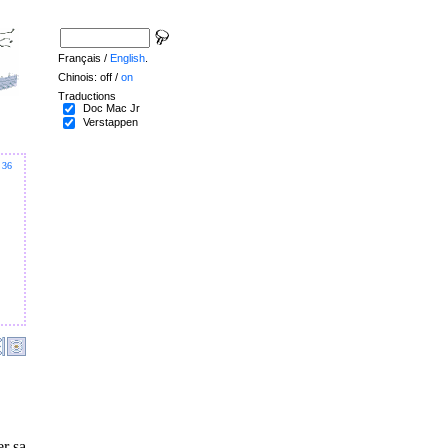
Français /
English
.
Chinois: off /
on
Traductions
Doc Mac Jr
Verstappen
36
er sa