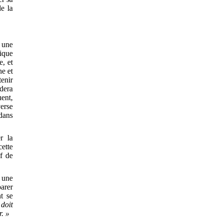
de la
 une
ique
e, et
he et
tenir
èdera
ent,
verse
 dans
r la
cette
if de
 une
arer
nt se
doit
. »