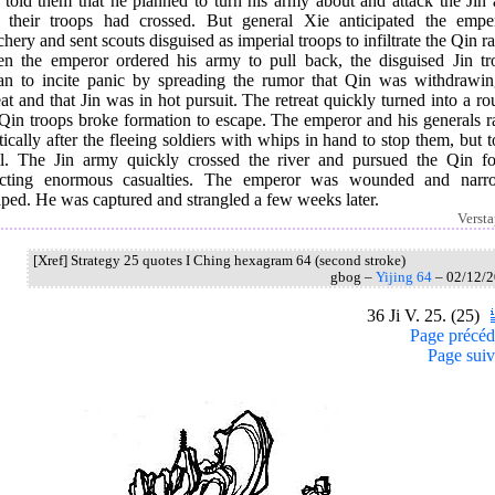
 told them that he planned to turn his army about and attack the Jin 
f their troops had crossed. But general Xie anticipated the emper
chery and sent scouts disguised as imperial troops to infiltrate the Qin r
n the emperor ordered his army to pull back, the disguised Jin tr
an to incite panic by spreading the rumor that Qin was withdrawin
at and that Jin was in hot pursuit. The retreat quickly turned into a ro
 Qin troops broke formation to escape. The emperor and his generals r
tically after the fleeing soldiers with whips in hand to stop them, but 
il. The Jin army quickly crossed the river and pursued the Qin fo
licting enormous casualties. The emperor was wounded and narr
ped. He was captured and strangled a few weeks later.
Verst
[Xref] Strategy 25 quotes I Ching hexagram 64 (second stroke)
gbog –
Yijing 64
– 02/12/
36 Ji V. 25. (25)
Page précéd
Page suiv