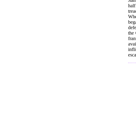
Jian
hal
trea
Whe
beg
defe
the
fran
ava
inf
esca