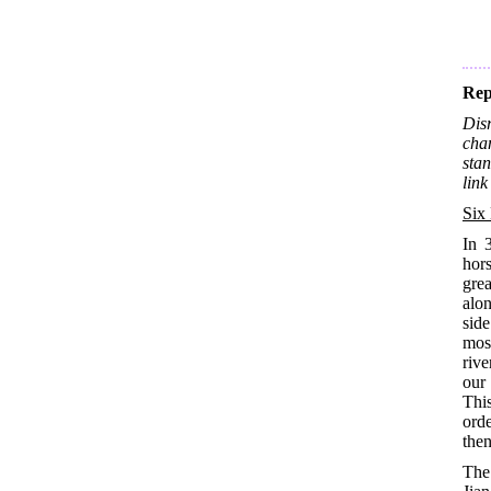
Rep
Dis
cha
sta
link
Six
In 
hors
grea
alon
side
mos
riv
our
This
ord
then
The