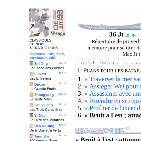
36 Ji
–
CLASSIQUES
Répertoire de proverbe
CHINOIS
mémoire pour se tirer de
& TRADUCTIONS
Mac Jr (
Bienvenue
,
aide
,
notes
,
introduction
,
table
.
6
table
1
2
3
4
5
--
7
8
9
10
11
12
--
13
14
15
16
1
诗
Shi Jing
Le Canon des Poèmes
I.
Plans pour les batai
table
论
Lun Yu
1.
« Traverser la mer san
Les Entretiens
table
大
Daxue
2.
« Assiéger Wei pour 
La Grande Étude
3.
« Assassiner avec un
table
中
Zhongyong
4.
« Attendre en se repo
Le Juste Milieu
table
字
San Zi Jing
5.
« Profiter de l'incend
Les Trois Caractères
6.
« Bruit à l'est ; att
table
易
Yi Jing
Le Livre des Mutations
table
道
Dao De Jing
De la Voie et la Vertu
table
唐
Tang Shi
« Bruit à l'est ; attaque
300 poèmes Tang