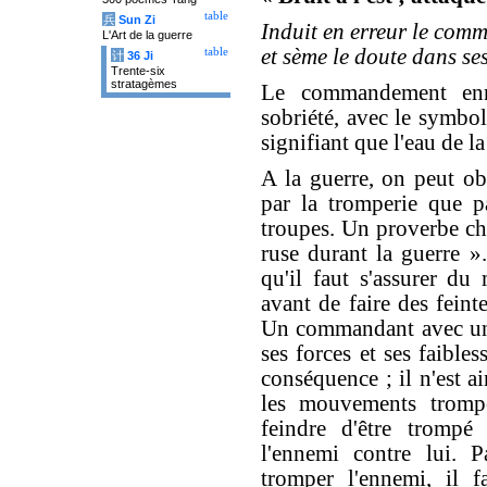
table
兵
Sun Zi
Induit en erreur le co
L'Art de la guerre
et sème le doute dans se
table
计
36 Ji
Trente-six
stratagèmes
Le commandement enn
sobriété, avec le symbol
signifiant que l'eau de la
A la guerre, on peut obt
par la tromperie que p
troupes. Un proverbe chi
ruse durant la guerre ».
qu'il faut s'assurer d
avant de faire des fein
Un commandant avec une
ses forces et ses faible
conséquence ; il n'est a
les mouvements tromp
feindre d'être trompé 
l'ennemi contre lui. 
tromper l'ennemi, il f