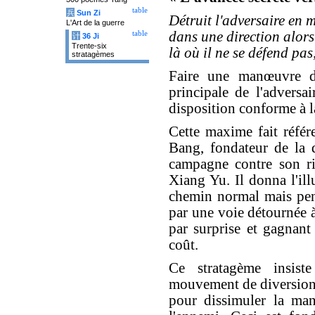
table
兵
Sun Zi
Détruit l'adversaire en 
L'Art de la guerre
dans une direction alors 
table
计
36 Ji
Trente-six
là où il ne se défend pas
stratagèmes
Faire une manœuvre de
principale de l'adversai
disposition conforme à la
Cette maxime fait référe
Bang, fondateur de la 
campagne contre son ri
Xiang Yu. Il donna l'ill
chemin normal mais pen
par une voie détournée 
par surprise et gagnant 
coût.
Ce stratagème insis
mouvement de diversion,
pour dissimuler la man