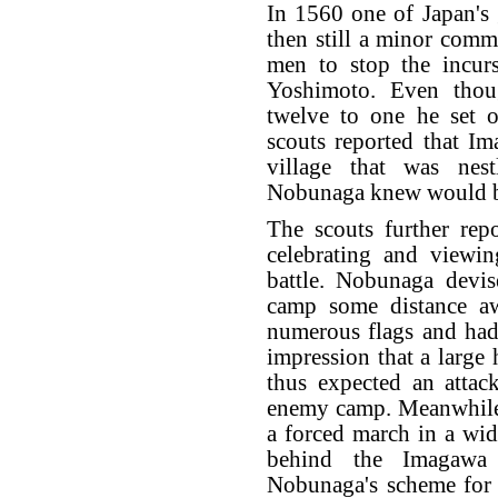
In 1560 one of Japan's
then still a minor comm
men to stop the incur
Yoshimoto. Even tho
twelve to one he set 
scouts reported that Im
village that was nes
Nobunaga knew would be 
The scouts further rep
celebrating and viewin
battle. Nobunaga devi
camp some distance aw
numerous flags and had
impression that a large 
thus expected an attac
enemy camp. Meanwhile 
a forced march in a wid
behind the Imagawa 
Nobunaga's scheme for 