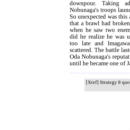
downpour. Taking ad
Nobunaga's troops launc
So unexpected was this a
that a brawl had broke
when he saw two enem
did he realize he was u
too late and Imagaw
scattered. The battle la
Oda Nobunaga's reputat
until he became one of J
[Xref] Strategy 8 qu