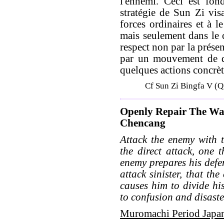
l'ennemi. Ceci est fon
stratégie de Sun Zi vis
forces ordinaires et à l
mais seulement dans le 
respect non par la prése
par un mouvement de di
quelques actions concrète
Cf Sun Zi Bingfa V (Q
Openly Repair The Wal
Chencang
Attack the enemy with t
the direct attack, one 
enemy prepares his defen
attack sinister, that t
causes him to divide his
to confusion and disaste
Muromachi Period Japa