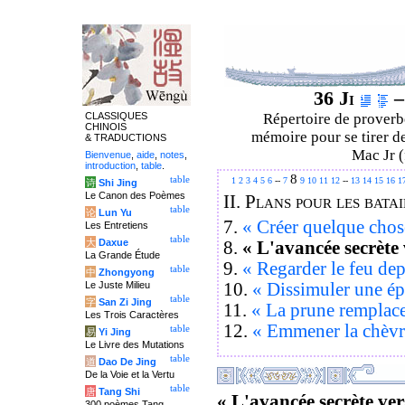
36 Ji
–
CLASSIQUES
Répertoire de proverbe
CHINOIS
mémoire pour se tirer de
& TRADUCTIONS
Mac Jr (
Bienvenue
,
aide
,
notes
,
introduction
,
table
.
8
table
1
2
3
4
5
6
--
7
9
10
11
12
--
13
14
15
16
1
诗
Shi Jing
Le Canon des Poèmes
II.
Plans pour les batai
table
论
Lun Yu
7.
« Créer quelque chos
Les Entretiens
table
大
Daxue
8.
« L'avancée secrète
La Grande Étude
9.
« Regarder le feu depu
table
中
Zhongyong
10.
« Dissimuler une ép
Le Juste Milieu
table
字
San Zi Jing
11.
« La prune remplace
Les Trois Caractères
12.
« Emmener la chèvr
table
易
Yi Jing
Le Livre des Mutations
table
道
Dao De Jing
De la Voie et la Vertu
table
唐
Tang Shi
« L'avancée secrète ve
300 poèmes Tang