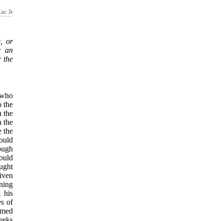
ac Jr
, or
r an
 the
 who
o the
h the
n the
e the
ould
ough
would
ought
iven
ning
 his
es of
eemed
eeks