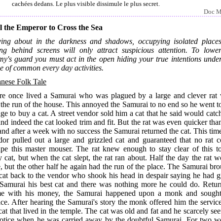
cachées dedans. Le plus visible dissimule le plus secret.
Doc M
l the Emperor to Cross the Sea
ing about in the darkness and shadows, occupying isolated places
ing behind screens will only attract suspicious attention. To lowe
my's guard you must act in the open hiding your true intentions under
e of common every day activities.
anese Folk Tale
re once lived a Samurai who was plagued by a large and clever rat
the run of the house. This annoyed the Samurai to no end so he went t
age to buy a cat. A street vendor sold him a cat that he said would catc
and indeed the cat looked trim and fit. But the rat was even quicker tha
and after a week with no success the Samurai returned the cat. This tim
dor pulled out a large and grizzled cat and guaranteed that no rat c
ape this master mouser. The rat knew enough to stay clear of this t
y cat, but when the cat slept, the rat ran about. Half the day the rat 
, but the other half he again had the run of the place. The Samurai br
 cat back to the vendor who shook his head in despair saying he had g
 Samurai his best cat and there was nothing more he could do. Retur
e with his money, the Samurai happened upon a monk and sought
ce. After hearing the Samurai's story the monk offered him the servic
cat that lived in the temple. The cat was old and fat and he scarcely s
notice when he was carried away by the doubtful Samurai. For two w