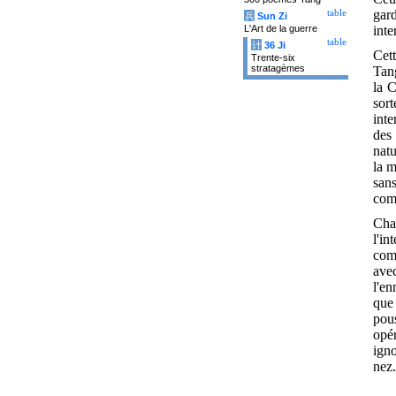
gard
table
兵
Sun Zi
inte
L'Art de la guerre
table
计
36 Ji
Cett
Trente-six
stratagèmes
Tang
la C
sor
inte
des 
natu
la m
sans
comm
Cha
l'i
comp
ave
l'en
que
pous
opé
igno
nez.