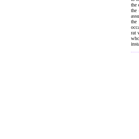
the 
the
assu
the
occa
rat 
who
inst