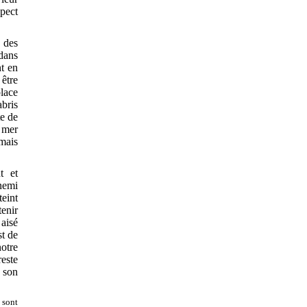
spect
l des
 dans
nt en
être
place
abris
te de
a mer
 mais
t et
nemi
teint
enir
 aisé
st de
notre
este
s son
 sont