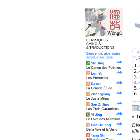
CLASSIQUES
CHINOIS
& TRADUCTIONS
1
Bienvenue
,
aide
,
notes
,
introduction
,
table
.
I.
table
诗
Shi Jing
1.
Le Canon des Poèmes
2.
table
论
Lun Yu
3.
Les Entretiens
4.
table
大
Daxue
5.
La Grande Étude
6.
table
中
Zhongyong
Le Juste Milieu
table
字
San Zi Jing
Les Trois Caractères
table
易
Yi Jing
« Tr
Le Livre des Mutations
table
Diss
道
Dao De Jing
De la Voie et la Vertu
afin
table
唐
Tang Shi
Ceux
300 poèmes Tang