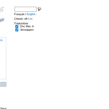
Français /
English
.
Chinois: off /
on
Traductions
Doc Mac Jr
Verstappen
36
 leur