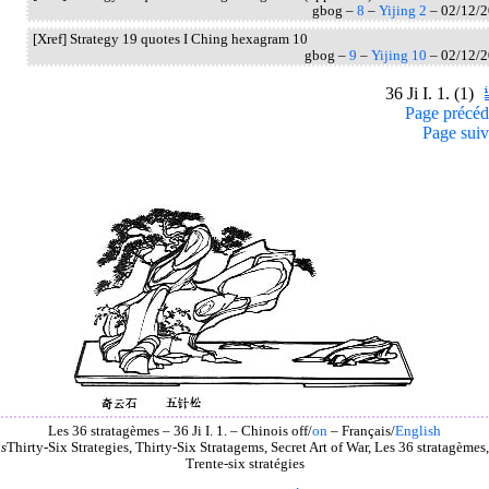
gbog –
8
–
Yijing 2
– 02/12/
[Xref] Strategy 19 quotes I Ching hexagram 10
gbog –
9
–
Yijing 10
– 02/12/
36 Ji I. 1. (1)
Page précéd
Page suiv
Les 36 stratagèmes – 36 Ji I. 1. – Chinois off/
on
– Français/
English
as
Thirty-Six Strategies, Thirty-Six Stratagems, Secret Art of War, Les 36 stratagèmes
Trente-six stratégies