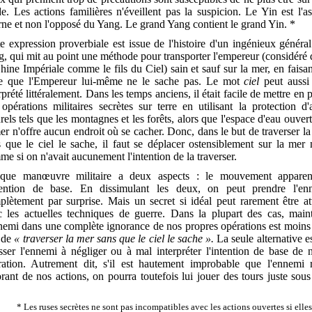
e. Les actions familières n'éveillent pas la suspicion. Le Yin est l'a
rne et non l'opposé du Yang. Le grand Yang contient le grand Yin. *
e expression proverbiale est issue de l'histoire d'un ingénieux généra
, qui mit au point une méthode pour transporter l'empereur (considéré
hine Impériale comme le fils du Ciel) sain et sauf sur la mer, en faisa
te que l'Empereur lui-même ne le sache pas. Le mot
ciel
peut aussi 
rprété littéralement. Dans les temps anciens, il était facile de mettre en 
opérations militaires secrètes sur terre en utilisant la protection d'
rels tels que les montagnes et les forêts, alors que l'espace d'eau ouver
er n'offre aucun endroit où se cacher. Donc, dans le but de traverser l
 que le ciel le sache, il faut se déplacer ostensiblement sur la mer
e si on n'avait aucunement l'intention de la traverser.
que manœuvre militaire a deux aspects : le mouvement apparen
ntention de base. En dissimulant les deux, on peut prendre l'en
lètement par surprise. Mais un secret si idéal peut rarement être at
c les actuelles techniques de guerre. Dans la plupart des cas, maint
nemi dans une complète ignorance de nos propres opérations est moins
 de
« traverser la mer sans que le ciel le sache ».
La seule alternative e
ser l'ennemi à négliger ou à mal interpréter l'intention de base de 
ration. Autrement dit, s'il est hautement improbable que l'ennemi r
rant de nos actions, on pourra toutefois lui jouer des tours juste sou
* Les ruses secrètes ne sont pas incompatibles avec les actions ouvertes si elles