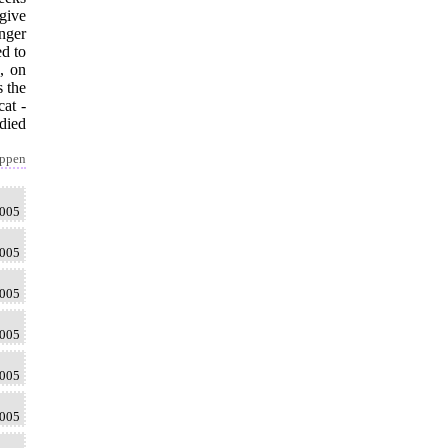
 give
nger
ed to
, on
s the
cat -
died
appen
2005
2005
2005
2005
2005
2005