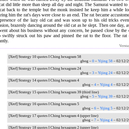
cat did little more than sleep all day and night. The Samurai wanted to
 cat back to the temple but the monk insisted he keep him a while lo
ring him the rat's days were close to an end. The rat became accustom
 presence of the lazy old cat and was soon up to his old tricks even
sion, brazenly dancing around the old cat as he slept. Then one day, a
went about his business without any concern, he passed close by the 
 swiftly struck out his paw and pinned the rat to the floor. The rat 
antly.
Verst
[Xref] Strategy 10 quotes I Ching hexagram 58
gbog –
0
–
Yijing 58
– 02/12/
[Xref] Strategy 13 quotes I Ching hexagram 24
gbog –
3
–
Yijing 24
– 02/12/
[Xref] Strategy 14 quotes I Ching hexagram 4
gbog –
4
–
Yijing 4
– 02/12/
[Xref] Strategy 15 quotes I Ching hexagram 39 (third line)
gbog –
5
–
Yijing 39
– 02/12/
[Xref] Strategy 16 quotes I Ching hexagram 5
gbog –
6
–
Yijing 5
– 02/12/
[Xref] Strategy 17 quotes I Ching hexagram 4 (upper line)
gbog –
7
–
Yijing 4
– 02/12/
[Xref] Strategy 18 quotes I Ching hexagram 2 (upper line)