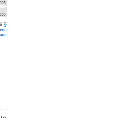
2005
2005
ente
ante
, Les