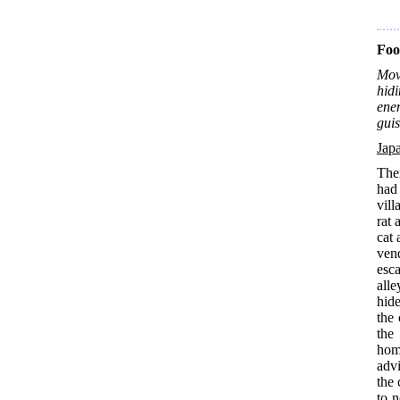
Foo
Mov
hid
ene
guis
Jap
The
had 
vill
rat 
cat 
ven
esc
alle
hide
the
the
hom
advi
the 
to 