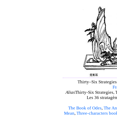
Thirty–Six Strategies 
Fr
Alias
Thirty-Six Strategies, 
Les 36 stratagèm
The Book of Odes
,
The An
Mean
,
Three-characters boo