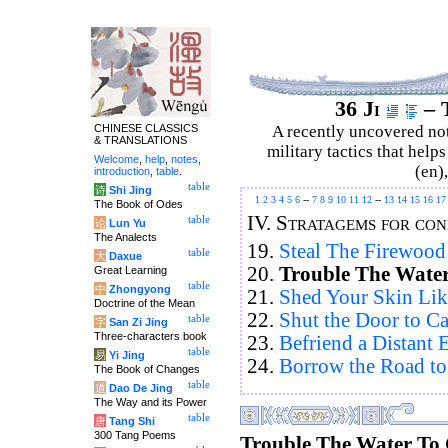
36 Ji
– T
CHINESE CLASSICS
A recently uncovered no
& TRANSLATIONS
military tactics that help
Welcome
,
help
,
notes
,
(en)
introduction
,
table
.
table
诗
Shi Jing
1
2
3
4
5
6
--
7
8
9
10
11
12
--
13
14
15
16
17
The Book of Odes
IV.
Stratagems for con
table
论
Lun Yu
The Analects
19.
Steal The Firewood
table
大
Daxue
20.
Trouble The Water
Great Learning
table
中
Zhongyong
21.
Shed Your Skin Lik
Doctrine of the Mean
22.
Shut the Door to Ca
table
字
San Zi Jing
Three-characters book
23.
Befriend a Distant
table
易
Yi Jing
24.
Borrow the Road t
The Book of Changes
table
道
Dao De Jing
The Way and its Power
table
唐
Tang Shi
300 Tang Poems
Trouble The Water To 