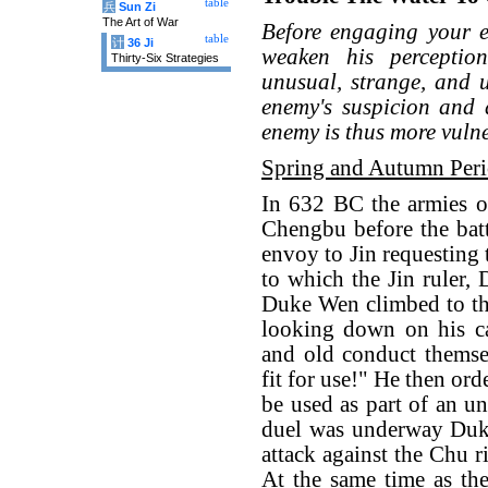
table
兵
Sun Zi
The Art of War
Before engaging your e
table
计
36 Ji
weaken his percepti
Thirty-Six Strategies
unusual, strange, and u
enemy's suspicion and d
enemy is thus more vuln
Spring and Autumn Per
In 632 BC the armies o
Chengbu before the bat
envoy to Jin requesting 
to which the Jin ruler,
Duke Wen climbed to th
looking down on his ca
and old conduct themsel
fit for use!" He then ord
be used as part of an un
duel was underway Duk
attack against the Chu r
At the same time as th