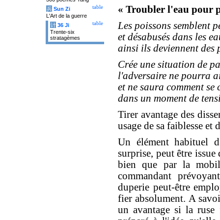
« Troubler l'eau pour 
table
兵
Sun Zi
L'Art de la guerre
Les poissons semblent p
table
计
36 Ji
Trente-six
et désabusés dans les ea
stratagèmes
ainsi ils deviennent des p
Crée une situation de pa
l'adversaire ne pourra ai
et ne saura comment se 
dans un moment de tensi
Tirer avantage des disse
usage de sa faiblesse et
Un élément habituel da
surprise, peut être issue
bien que par la mobil
commandant prévoyant
duperie peut-être empl
fier absolument. A savo
un avantage si la ruse