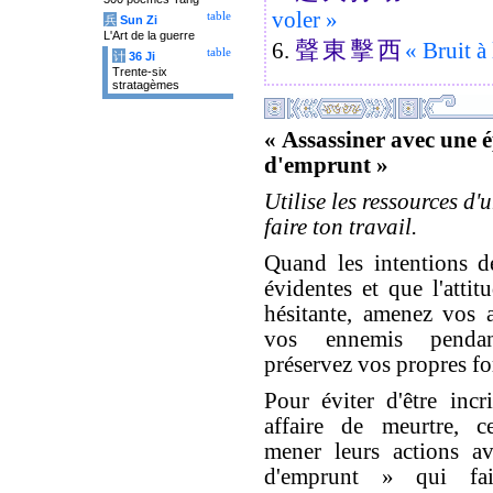
voler »
table
兵
Sun Zi
L'Art de la guerre
聲
東
擊
西
6.
« Bruit à 
table
计
36 Ji
Trente-six
stratagèmes
« Assassiner avec une 
d'emprunt »
Utilise les ressources d'
faire ton travail.
Quand les intentions d
évidentes et que l'attitu
hésitante, amenez vos a
vos ennemis penda
préservez vos propres fo
Pour éviter d'être inc
affaire de meurtre, c
mener leurs actions a
d'emprunt » qui fai