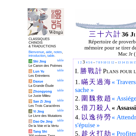
三
十
六
計
36 J
CLASSIQUES
Répertoire de proverbe
CHINOIS
& TRADUCTIONS
mémoire pour se tirer de
Bienvenue
,
aide
,
notes
,
Mac Jr (
introduction
,
table
.
table
3
诗
Shi Jing
1
2
4
5
6
--
7
8
9
10
11
12
--
13
14
15
16
1
Le Canon des Poèmes
勝
戰
計
I.
Plans pour l
table
论
Lun Yu
Les Entretiens
瞞
天
過
海
1.
« Traverse
table
大
Daxue
La Grande Étude
sache »
table
中
Zhongyong
Le Juste Milieu
圍
魏
救
趙
2.
« Assiége
table
字
San Zi Jing
借
刀
殺
人
Les Trois Caractères
3.
« Assass
table
易
Yi Jing
以
逸
待
勞
4.
« Attendr
Le Livre des Mutations
table
道
Dao De Jing
s'épuise »
De la Voie et la Vertu
table
趁
火
打
劫
唐
Tang Shi
5.
« Profiter
300 poèmes Tang