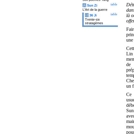
Détr
table
兵
Sun Zi
dans
L'Art de la guerre
table
là o
计
36 Ji
Trente-six
offe
stratagèmes
Fai
prin
une 
Cett
Lin
men
de 
prép
tem
Chen
un f
Ce 
usue
déb
Sun 
ave
main
mou
pour