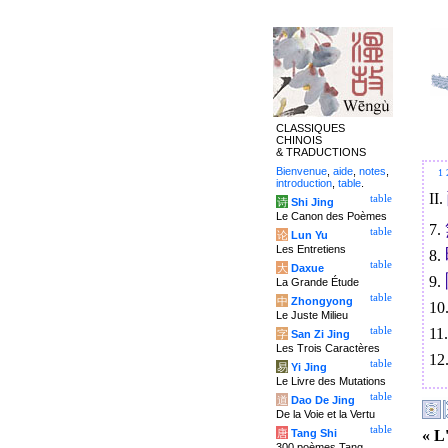
CLASSIQUES
CHINOIS
& TRADUCTIONS
Bienvenue
,
aide
,
notes
,
1
introduction
,
table
.
II.
table
诗
Shi Jing
Le Canon des Poèmes
7.
table
论
Lun Yu
Les Entretiens
8.
table
大
Daxue
9.
La Grande Étude
table
中
Zhongyong
10
Le Juste Milieu
11
table
字
San Zi Jing
Les Trois Caractères
12
table
易
Yi Jing
Le Livre des Mutations
table
道
Dao De Jing
De la Voie et la Vertu
table
« L
唐
Tang Shi
300 poèmes Tang