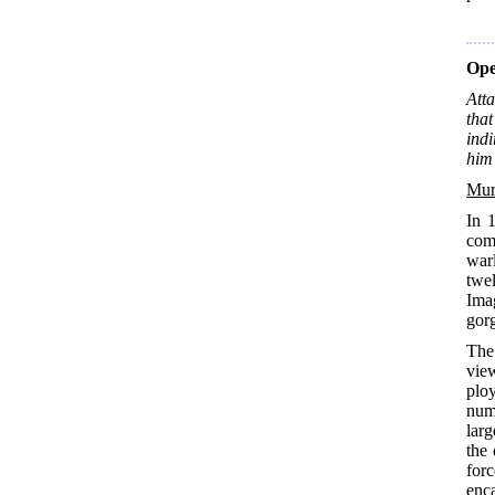
Ope
Atta
that
indi
him 
Mur
In 
com
war
twe
Ima
gorg
The
vie
plo
num
larg
the
for
enc