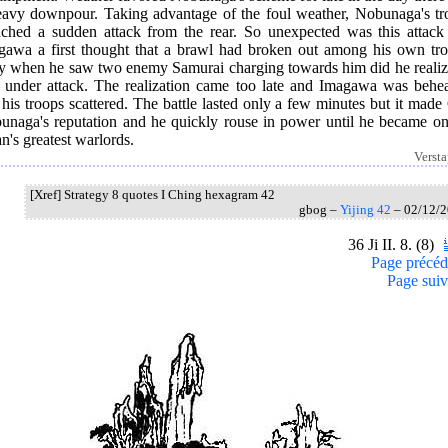
eavy downpour. Taking advantage of the foul weather, Nobunaga's tr
nched a sudden attack from the rear. So unexpected was this attack 
gawa a first thought that a brawl had broken out among his own tro
y when he saw two enemy Samurai charging towards him did he realiz
 under attack. The realization came too late and Imagawa was behe
his troops scattered. The battle lasted only a few minutes but it mad
unaga's reputation and he quickly rouse in power until he became on
n's greatest warlords.
Verst
[Xref] Strategy 8 quotes I Ching hexagram 42
gbog –
Yijing 42
– 02/12/
36 Ji II. 8. (8)
Page précéd
Page suiv