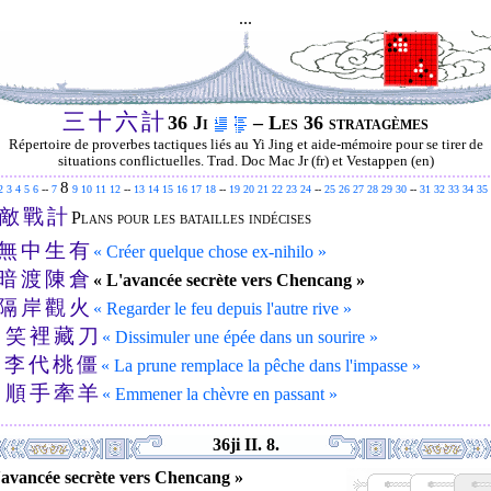
...
三
十
六
計
36 Ji
– Les 36 stratagèmes
Répertoire de proverbes tactiques liés au Yi Jing et aide-mémoire pour se tirer de
situations conflictuelles. Trad. Doc Mac Jr (fr) et Vestappen (en)
8
2
3
4
5
6
--
7
9
10
11
12
--
13
14
15
16
17
18
--
19
20
21
22
23
24
--
25
26
27
28
29
30
--
31
32
33
34
35
敵
戰
計
Plans pour les batailles indécises
無
中
生
有
« Créer quelque chose ex-nihilo »
暗
渡
陳
倉
« L'avancée secrète vers Chencang »
隔
岸
觀
火
« Regarder le feu depuis l'autre rive »
笑
裡
藏
刀
.
« Dissimuler une épée dans un sourire »
李
代
桃
僵
.
« La prune remplace la pêche dans l'impasse »
順
手
牽
羊
.
« Emmener la chèvre en passant »
36ji II. 8.
'avancée secrète vers Chencang »