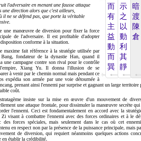
uit l'adversaire en menant une fausse attaque
而
示
暗
 une direction alors que c'est ailleurs,
有
之
渡
ù il ne se défend pas, que porte la véritable
nsive.
主
以
陳
re une manœuvre de diversion pour fixer la force
益
動
倉
cipale de l'adversaire. Il est profitable d'adopter
disposition conforme à la situation.
動
利
e maxime fait référence à la stratégie utilisée par
而
其
 Bang, fondateur de la dynastie Han, quand il
a une campagne contre son rival pour le contrôle
巽
靜
l'empire, Xiang Yu. Il donna l'illusion de se
arer à venir par le chemin normal mais pendant ce
ps expédia son armée par une voie détournée à
cang, prenant ainsi l'ennemi par surprise et gagnant un large territoire
aible coût.
stratagème insiste sur la mise en œuvre d'un mouvement de divers
llement une attaque frontale, pour dissimuler la manœuvre secrète qui
order l'ennemi. Ceci est fondamentalement en accord avec la stratégi
Zi visant à combattre l'ennemi avec des forces ordinaires et à le dé
c des forces spéciales, mais seulement dans le cas où cet ennemi
tenu en respect non par la présence de la puissance principale, mais p
vement de diversion, qui requiert néanmoins quelques actions concr
 en établir la crédibilité.