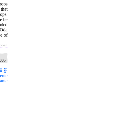
oops
that
ops.
e he
aded
e Oda
e of
appen
2005
ente
ante