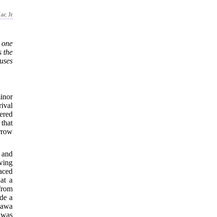
ac Jr
, one
s the
auses
inor
ival
ered
that
rrow
 and
wing
aced
at a
 from
de a
gawa
 was