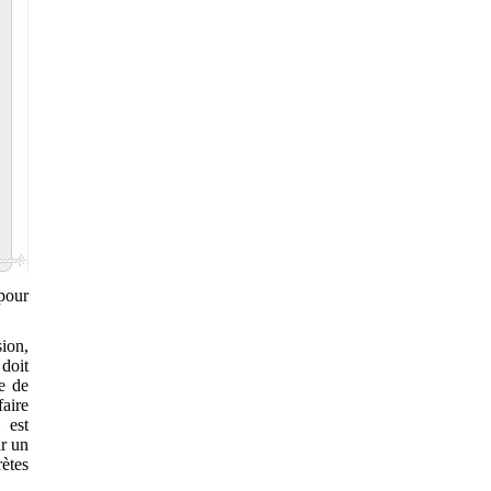
 pour
ion,
 doit
e de
faire
 est
ar un
ètes