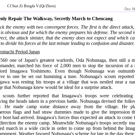
Cf Sun Zi Bingfa V (Qi/Zhen)
Doc M
nly Repair The Walkway, Secretly March to Chencang
ck the enemy with two convergent forces. The first is the direct attack
 is obvious and for which the enemy prepares his defense. The second i
rect, the attack sinister, that the enemy does not expect and which c
to divide his forces at the last minute leading to confusion and disaster.
omachi Period Japan
1560 one of Japan's greatest warlords, Oda Nobunaga, then still a m
mander, marched his force of 2,000 men to stop the incursion of a r
lord Imagawa Yoshimoto. Even though Nobunaga was outnumb
lve to one he set out humming a tune. Nobunaga's scouts reported 
gawa was resting his troops at a village that was nestled near a na
e that Nobunaga knew would be ideal for a surprise attack.
 scouts further reported that Imagawa's troops were celebrating
wing the heads taken in a previous battle. Nobunaga devised the follo
y. He made camp some distance away from the village. He pl
erous flags and had straw dummies made to give the impression th
e host had arrived. Imagawa's forces thus expected an attack to come
 direction the enemy camp. Meanwhile Nobunaga's troops secretly ma
ced march in a wide circle in order to come up from behind the Ima
ampment. Weather favored Nobunaga's scheme for late in the day there