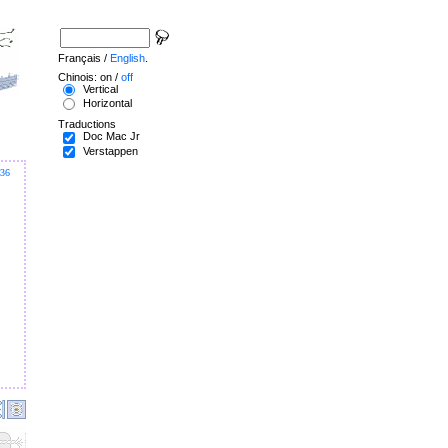
Français /
English
.
Chinois: on /
off
Vertical
Horizontal
Traductions
Doc Mac Jr
Verstappen
36