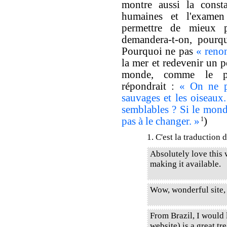
montre aussi la consta
humaines et l'examen 
permettre de mieux p
demandera-t-on, pourqu
Pourquoi ne pas
« renon
la mer et redevenir un p
monde, comme le pr
répondrait :
« On ne pe
sauvages et les oiseaux
semblables ? Si le monde
pas à le changer. »
1
)
1. C'est la traduction 
Absolutely love this
making it available.
Wow, wonderful site,
From Brazil, I would l
website) is a great tr