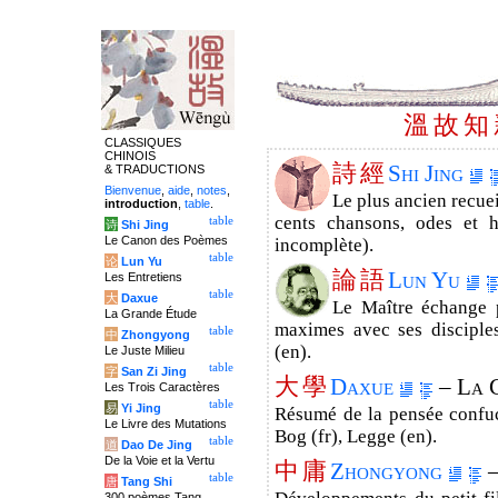
溫
故
知
CLASSIQUES
CHINOIS
詩
經
Shi Jing
& TRADUCTIONS
Bienvenue
,
aide
,
notes
,
Le plus ancien recuei
introduction
,
table
.
cents chansons, odes et h
table
诗
Shi Jing
Le Canon des Poèmes
incomplète).
table
论
Lun Yu
論
語
Lun Yu
Les Entretiens
table
大
Daxue
Le Maître échange p
La Grande Étude
maximes avec ses disciples
table
中
Zhongyong
(en).
Le Juste Milieu
table
字
San Zi Jing
大
學
Daxue
– La 
Les Trois Caractères
table
易
Yi Jing
Résumé de la pensée confucia
Le Livre des Mutations
Bog (fr), Legge (en).
table
道
Dao De Jing
De la Voie et la Vertu
中
庸
Zhongyong
–
table
唐
Tang Shi
300 poèmes Tang