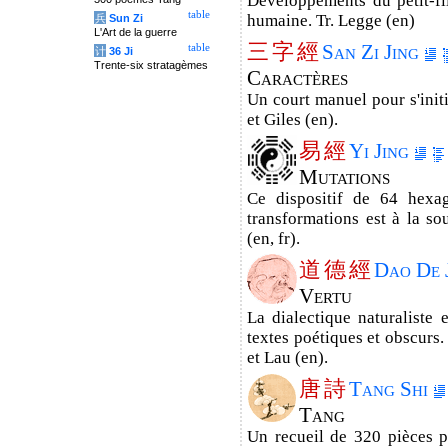
Développements du petit-fi
table
humaine. Tr. Legge (en)
兵
Sun Zi
L'Art de la guerre
三
字
經
San Zi Jing
table
计
36 Ji
Trente-six stratagèmes
Caractères
Un court manuel pour s'initi
et Giles (en).
易
經
Yi Jing
Mutations
Ce dispositif de 64 hexa
transformations est à la so
(en, fr).
道
德
經
Dao De 
Vertu
La dialectique naturaliste
textes poétiques et obscurs.
et Lau (en).
唐
詩
Tang Shi
Tang
Un recueil de 320 pièces p