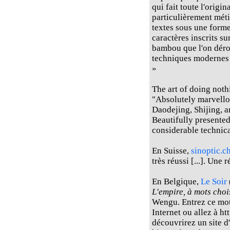
qui fait toute l'origin
particulièrement méti
textes sous une forme
caractères inscrits s
bambou que l'on déroul
techniques modernes e
»
The art of doing not
"Absolutely marvello
Daodejing, Shijing, a
Beautifully presented
considerable technica
En Suisse,
sinoptic.c
très réussi [...]. Une 
En Belgique,
Le Soir
L'empire, à mots choi
Wengu. Entrez ce mot
Internet ou allez à h
découvrirez un site d'