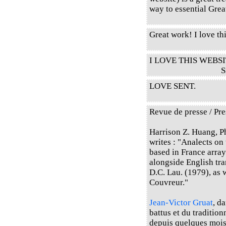
way to essential Gre
Great work! I love thi
I LOVE THIS WEBSI
S
LOVE SENT.
Revue de presse / Pre
Harrison Z. Huang, P
writes : "Analects on
based in France array
alongside English tr
D.C. Lau. (1979), as 
Couvreur."
Jean-Victor Gruat
, d
battus et du traditio
depuis quelques mois d