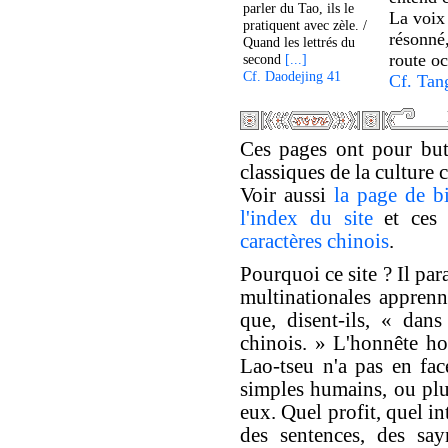
parler du Tao, ils le
La voix 
pratiquent avec zèle. /
résonné,
Quand les lettrés du
route o
second
[...]
Cf. Daodejing 41
Cf. Tan
Ces pages ont pour but 
classiques de la culture 
Voir aussi
la page de b
l'index du site
et ce
caractères chinois
.
Pourquoi ce site ? Il par
multinationales apprenne
que, disent-ils, « dan
chinois. » L'honnête h
Lao-tseu n'a pas en fac
simples humains, ou plus
eux. Quel profit, quel int
des sentences, des say