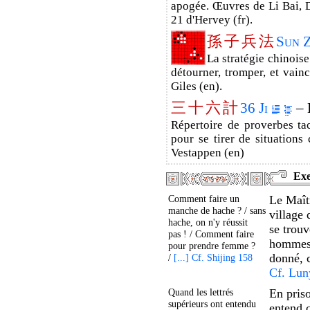
apogée. Œuvres de Li Bai, D
21 d'Hervey (fr).
孫
子
兵
法
Sun 
La stratégie chinoise
détourner, tromper, et vainc
Giles (en).
三
十
六
計
36 Ji
– 
Répertoire de proverbes ta
pour se tirer de situations 
Vestappen (en)
Exe
Comment faire un
Le Maît
manche de hache ? / sans
village 
hache, on n'y réussit
se trou
pas ! / Comment faire
hommes 
pour prendre femme ?
donné,
/
[...] Cf. Shijing 158
Cf. Lun
Quand les lettrés
En priso
supérieurs ont entendu
entend c