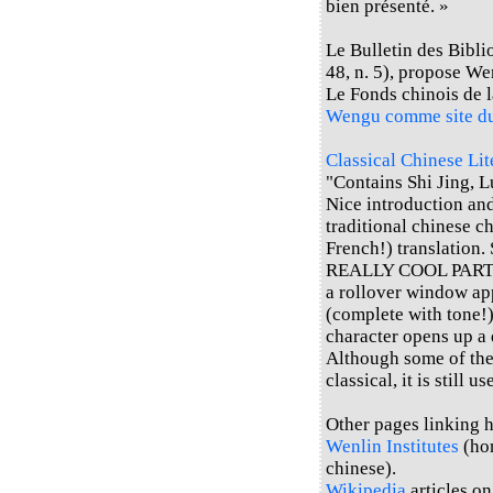
bien présenté. »
Le Bulletin des Bibli
48, n. 5), propose W
Le Fonds chinois de 
Wengu comme site d
Classical Chinese Li
"Contains Shi Jing, L
Nice introduction an
traditional chinese c
French!) translation. 
REALLY COOL PART: If
a rollover window ap
(complete with tone!)
character opens up a 
Although some of the 
classical, it is still u
Other pages linking he
Wenlin Institutes
(hom
chinese).
Wikipedia
articles o