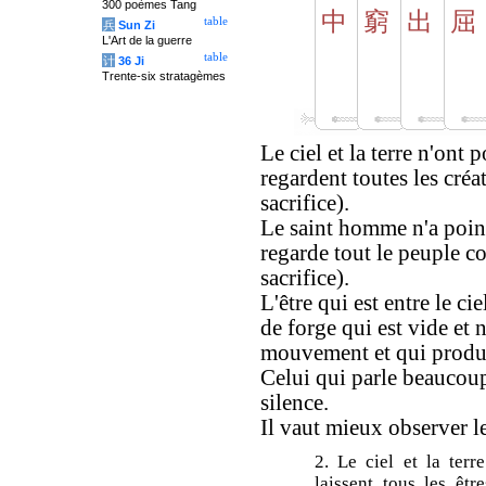
300 poèmes Tang
中
窮
出
屈
table
兵
Sun Zi
L'Art de la guerre
table
计
36 Ji
Trente-six stratagèmes
Le ciel et la terre n'ont p
regardent toutes les cré
sacrifice).
Le saint homme n'a point 
regarde tout le peuple c
sacrifice).
L'être qui est entre le cie
de forge qui est vide et 
mouvement et qui produit
Celui qui parle beaucoup
silence.
Il vaut mieux observer l
2. Le ciel et la terre
laissent tous les êtr