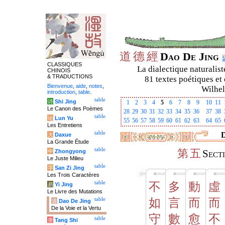
道
德
經
Dao De Jing
CLASSIQUES
La dialectique naturalist
CHINOIS
& TRADUCTIONS
81 textes poétiques et 
Bienvenue
,
aide
,
notes
,
Wilhel
introduction
,
table
.
table
诗
Shi Jing
1
2
3
4
5
6
7
8
9
10
11
Le Canon des Poèmes
28
29
30
31
32
33
34
35
36
37
38
table
论
Lun Yu
55
56
57
58
59
60
61
62
63
64
65
Les Entretiens
table
D
大
Daxue
La Grande Étude
table
第
五
中
Zhongyong
Sect
Le Juste Milieu
table
字
San Zi Jing
Les Trois Caractères
table
不
多
動
虛
易
Yi Jing
Le Livre des Mutations
table
如
言
而
而
道
Dao De Jing
De la Voie et la Vertu
守
數
愈
不
table
唐
Tang Shi