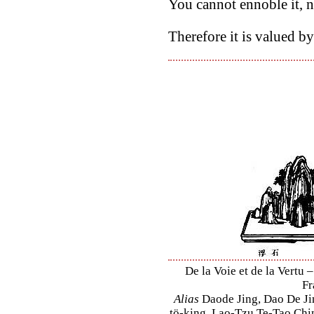
You cannot ennoble it, n
Therefore it is valued by
De la Voie et de la Vertu 
Fr
Alias
Daode Jing, Dao De Jin
tö-king, Lao-Tzu Te-Tao Ching