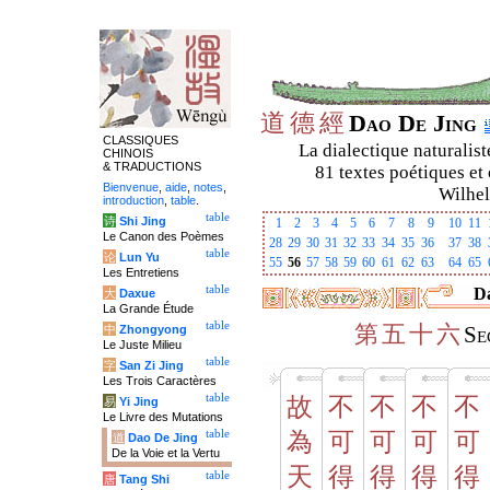
道
德
經
Dao De Jing
CLASSIQUES
La dialectique naturalist
CHINOIS
& TRADUCTIONS
81 textes poétiques et 
Bienvenue
,
aide
,
notes
,
Wilhel
introduction
,
table
.
table
诗
Shi Jing
1
2
3
4
5
6
7
8
9
10
11
Le Canon des Poèmes
28
29
30
31
32
33
34
35
36
37
38
table
论
Lun Yu
55
56
57
58
59
60
61
62
63
64
65
Les Entretiens
table
Da
大
Daxue
La Grande Étude
table
第
五
十
六
中
Zhongyong
Se
Le Juste Milieu
table
字
San Zi Jing
Les Trois Caractères
table
故
不
不
不
不
易
Yi Jing
Le Livre des Mutations
table
為
可
可
可
可
道
Dao De Jing
De la Voie et la Vertu
天
得
得
得
得
table
唐
Tang Shi