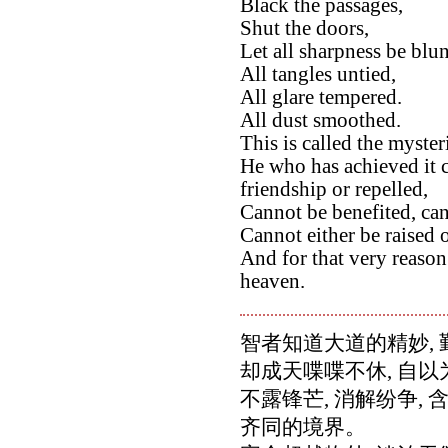
Black the passages,
Shut the doors,
Let all sharpness be blun
All tangles untied,
All glare tempered.
All dust smoothed.
This is called the myster
He who has achieved it c
friendship or repelled,
Cannot be benefited, ca
Cannot either be raised 
And for that very reason 
heaven.
智者知道大道的精妙, 勤
却成天喋喋不休, 自
不露锋芒, 消解纷争, 
齐同的境界。