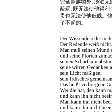
完全超越物外, 淡泊无
疏远, 既无法使他得利
贵也无法使他低贱。修
了不起的。
Der Wissende redet nich
Der Redende weiß nicht
Man muß seinen Mund s
und seine Pforten zumac
seinen Scharfsinn abstu
seine wirren Gedanken a
sein Licht mäßigen,
sein Irdisches gemeins
Das heißt verborgene G
Wer die hat, den kann m
und kann ihn nicht beein
Man kann ihn nicht bee
und kann ihn nicht beei