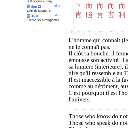
300 poèmes Tang
下
而
而
而
而
table
兵
Sun Zi
L'Art de la guerre
貴
賤
貴
害
利
table
计
36 Ji
Trente-six stratagèmes
L'homme qui connaît (le 
ne le connaît pas.
Il clôt sa bouche, il ferme
émousse son activité, il 
sa lumière (intérieure), i
dire qu'il ressemble au T
Il est inaccessible à la 
comme au détriment, au
C'est pourquoi il est l'
l'univers.
Those who know do not
Those who speak do not