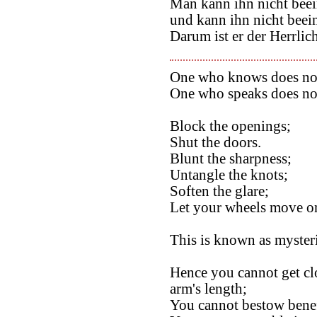
Man kann ihn nicht beei
und kann ihn nicht beein
Darum ist er der Herrlic
One who knows does not
One who speaks does no
Block the openings;
Shut the doors.
Blunt the sharpness;
Untangle the knots;
Soften the glare;
Let your wheels move on
This is known as myster
Hence you cannot get clos
arm's length;
You cannot bestow benefi