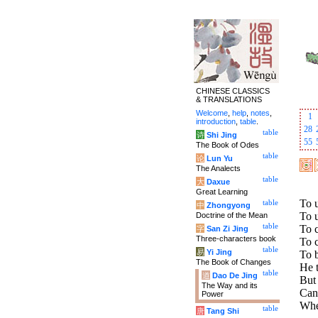
CHINESE CLASSICS
& TRANSLATIONS
Welcome
,
help
,
notes
,
1
introduction
,
table
.
28
table
诗
Shi Jing
55
The Book of Odes
table
论
Lun Yu
The Analects
table
大
Daxue
Great Learning
To 
table
中
Zhongyong
To u
Doctrine of the Mean
table
To c
字
San Zi Jing
Three-characters book
To c
table
易
Yi Jing
To b
The Book of Changes
He 
table
道
Dao De Jing
But 
The Way and its
Can
Power
When
table
唐
Tang Shi