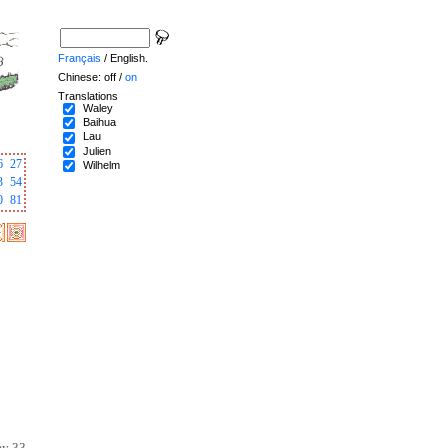
Français
/ English.
Chinese: off /
on
Translations
Waley
Baihua
Lau
Julien
6
27
Wilhelm
3
54
0
81