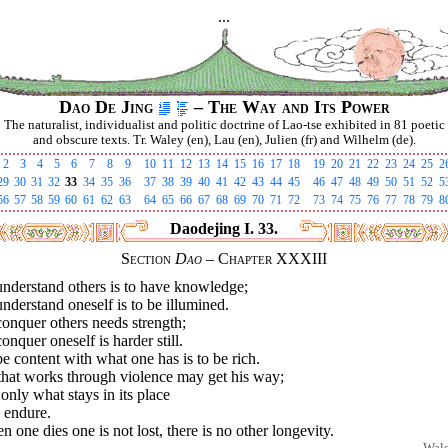
...
Dao De Jing
– The Way and Its Power
The naturalist, individualist and politic doctrine of Lao-tse exhibited in 81 poetic
and obscure texts. Tr. Waley (en), Lau (en), Julien (fr) and Wilhelm (de).
2
3
4
5
6
7
8
9
10
11
12
13
14
15
16
17
18
19
20
21
22
23
24
25
2
29
30
31
32
33
34
35
36
37
38
39
40
41
42
43
44
45
46
47
48
49
50
51
52
5
56
57
58
59
60
61
62
63
64
65
66
67
68
69
70
71
72
73
74
75
76
77
78
79
8
Daodejing I. 33.
Section
Dao
– Chapter XXXIII
understand others is to have knowledge;
nderstand oneself is to be illumined.
onquer others needs strength;
onquer oneself is harder still.
e content with what one has is to be rich.
that works through violence may get his way;
only what stays in its place
 endure.
 one dies one is not lost, there is no other longevity.