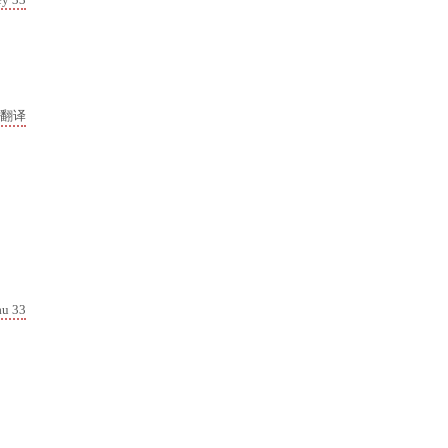
ey 33
翻译
au 33