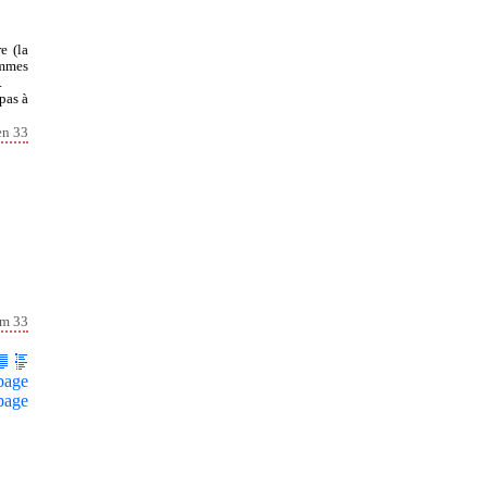
e (la
ommes
.
 pas à
en 33
lm 33
page
page