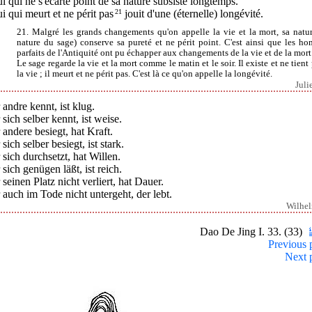
i qui ne s'écarte point de sa nature subsiste longtemps.
i qui meurt et ne périt pas
21
jouit d'une (éternelle) longévité.
21. Malgré les grands changements qu'on appelle la vie et la mort, sa natur
nature du sage) conserve sa pureté et ne périt point. C'est ainsi que les h
parfaits de l'Antiquité ont pu échapper aux changements de la vie et de la mort
Le sage regarde la vie et la mort comme le matin et le soir. Il existe et ne tient
la vie ; il meurt et ne périt pas. C'est là ce qu'on appelle la longévité.
Juli
andre kennt, ist klug.
sich selber kennt, ist weise.
andere besiegt, hat Kraft.
sich selber besiegt, ist stark.
sich durchsetzt, hat Willen.
sich genügen läßt, ist reich.
seinen Platz nicht verliert, hat Dauer.
auch im Tode nicht untergeht, der lebt.
Wilhe
Dao De Jing I. 33. (33)
Previous 
Next 