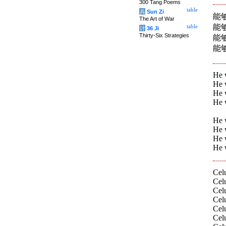
300 Tang Poems
table
兵
Sun Zi
能
The Art of War
能
table
计
36 Ji
Thirty-Six Strategies
能
能
He 
He 
He 
He 
He 
He 
He w
He w
Celu
Celu
Cel
Celu
Celu
Celu