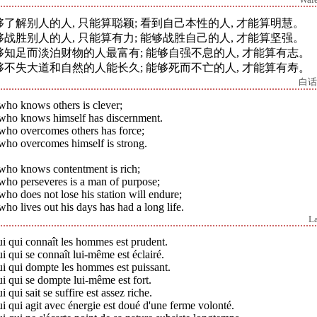
Wal
够了解别人的人, 只能算聪颖; 看到自己本性的人, 才能算明慧。
够战胜别人的人, 只能算有力; 能够战胜自己的人, 才能算坚强。
够知足而淡泊财物的人最富有; 能够自强不息的人, 才能算有志。
够不失大道和自然的人能长久; 能够死而不亡的人, 才能算有寿。
白话
who knows others is clever;
who knows himself has discernment.
who overcomes others has force;
who overcomes himself is strong.
who knows contentment is rich;
who perseveres is a man of purpose;
ho does not lose his station will endure;
ho lives out his days has had a long life.
L
i qui connaît les hommes est prudent.
i qui se connaît lui-même est éclairé.
ui qui dompte les hommes est puissant.
i qui se dompte lui-même est fort.
i qui sait se suffire est assez riche.
i qui agit avec énergie est doué d'une ferme volonté.