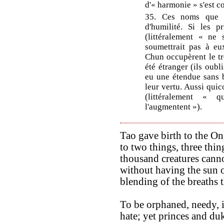
d'« harmonie » s'est co
35. Ces noms que s
d'humilité. Si les p
(littéralement « ne 
soumettrait pas à eu
Chun occupèrent le tr
été étranger (ils oubli
eu une étendue sans b
leur vertu. Aussi qui
(littéralement « 
l'augmentent »).
Tao gave birth to the On
to two things, three thin
thousand creatures canno
without having the sun on
blending of the breaths 
To be orphaned, needy, 
hate; yet princes and du