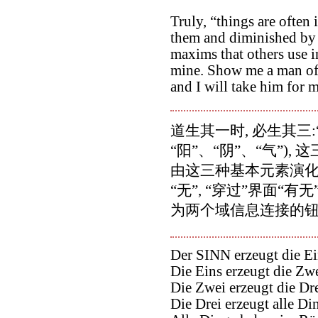
Truly, “things are often
them and diminished by 
maxims that others use in
mine. Show me a man of 
and I will take him for m
道生其一时, 必生其三:“有
“阳”、“阴”、“气”)
由这三种基本元素演化
“无”, “穿过”界面“有无
为两个域信息连接的钮带。
Der SINN erzeugt die Ei
Die Eins erzeugt die Zwe
Die Zwei erzeugt die Dre
Die Drei erzeugt alle Di