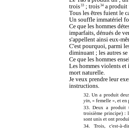
trois
33
; trois
34
a produit t
Tous les êtres fuient le
Un souffle immatériel f
Ce que les hommes déteste
imparfaits, dénués de ver
s'appellent ainsi eux-m
C'est pourquoi, parmi les
diminuant ; les autres s
Ce que les hommes enseig
Les hommes violents et i
mort naturelle.
Je veux prendre leur ex
instructions.
32. Un a produit deux,
yin
, « femelle », et en
33. Deux a produit t
troisième principe) : 
sont unis et ont produi
34. Trois, c'est-à-d