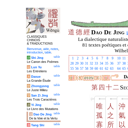
道
德
經
Dao De Jing
CLASSIQUES
La dialectique naturalist
CHINOIS
& TRADUCTIONS
81 textes poétiques et 
Bienvenue
,
aide
,
notes
,
Wilhel
introduction
,
table
.
table
诗
Shi Jing
1
2
3
4
5
6
7
8
9
10
11
Le Canon des Poèmes
28
29
30
31
32
33
34
35
36
37
38
table
论
Lun Yu
55
56
57
58
59
60
61
62
63
64
65
Les Entretiens
table
Da
大
Daxue
La Grande Étude
table
第
四
十
二
中
Zhongyong
Se
Le Juste Milieu
table
字
San Zi Jing
Les Trois Caractères
table
唯
人
沖
易
Yi Jing
Le Livre des Mutations
table
孤
之
氣
道
Dao De Jing
De la Voie et la Vertu
寡
所
以
table
唐
Tang Shi