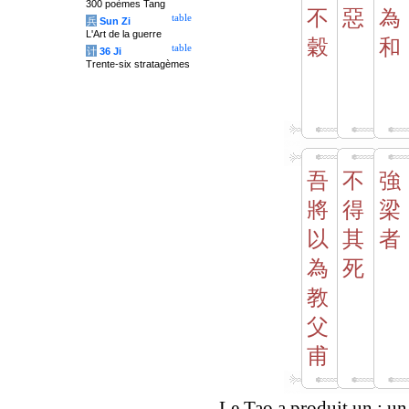
300 poèmes Tang
不
惡
為
table
兵
Sun Zi
L'Art de la guerre
穀
和
table
计
36 Ji
Trente-six stratagèmes
吾
不
強
將
得
梁
以
其
者
為
死
教
父
甫
Le Tao a produit un ; un