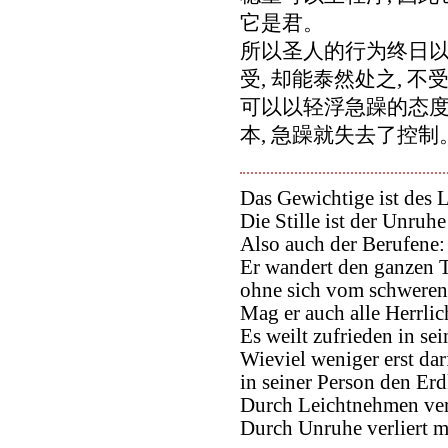
它是君。
所以圣人的行为终日
受, 却能泰然处之, 
可以以轻浮急躁的态度
本, 急躁就失去了控制
Das Gewichtige ist des 
Die Stille ist der Unruhe
Also auch der Berufene:
Er wandert den ganzen 
ohne sich vom schweren
Mag er auch alle Herrli
Es weilt zufrieden in se
Wieviel weniger erst dar
in seiner Person den Erd
Durch Leichtnehmen verl
Durch Unruhe verliert m