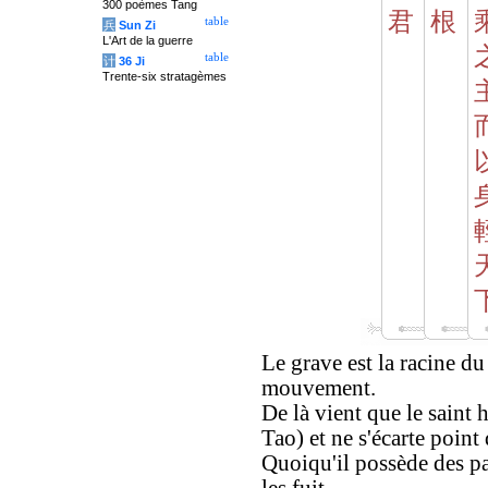
300 poèmes Tang
君
根
table
兵
Sun Zi
L'Art de la guerre
table
计
36 Ji
Trente-six stratagèmes
Le grave est la racine du 
mouvement.
De là vient que le saint
Tao) et ne s'écarte point 
Quoiqu'il possède des pal