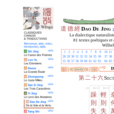
道
德
經
Dao De Jing
CLASSIQUES
La dialectique naturalist
CHINOIS
& TRADUCTIONS
81 textes poétiques et 
Bienvenue
,
aide
,
notes
,
Wilhel
introduction
,
table
.
table
诗
Shi Jing
1
2
3
4
5
6
7
8
9
10
11
Le Canon des Poèmes
28
29
30
31
32
33
34
35
36
37
38
table
论
Lun Yu
55
56
57
58
59
60
61
62
63
64
65
Les Entretiens
table
D
大
Daxue
La Grande Étude
table
第
二
十
六
中
Zhongyong
Sec
Le Juste Milieu
table
字
San Zi Jing
Les Trois Caractères
table
躁
輕
易
Yi Jing
Le Livre des Mutations
table
則
則
道
Dao De Jing
De la Voie et la Vertu
失
失
table
唐
Tang Shi