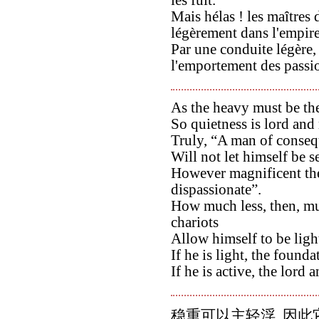
les fuit.
Mais hélas ! les maîtres 
légèrement dans l'empire
Par une conduite légère, 
l'emportement des passio
As the heavy must be the
So quietness is lord and 
Truly, “A man of conseq
Will not let himself be 
However magnificent the 
dispassionate”.
How much less, then, mu
chariots
Allow himself to be light
If he is light, the foundat
If he is active, the lord a
稳重可以主轻浮, 因此