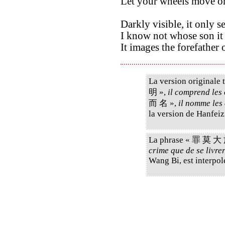
Let your wheels move on
Darkly visible, it only se
I know not whose son it 
It images the forefather 
La version originale
明 »,
il comprend les 
而 名 »,
il nomme les 
la version de Hanfeiz
La phrase « 罪 莫 大
crime que de se livrer
Wang Bi, est interpol