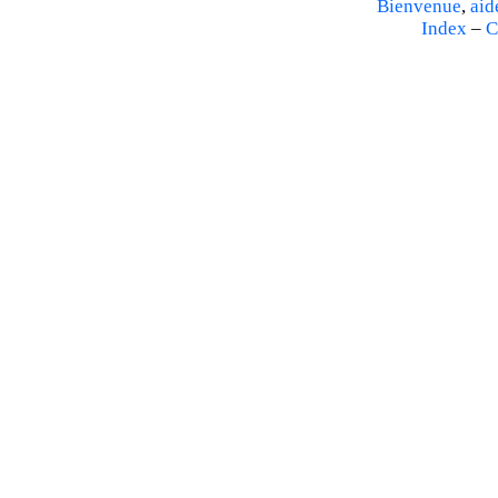
Bienvenue
,
aid
Index
–
C