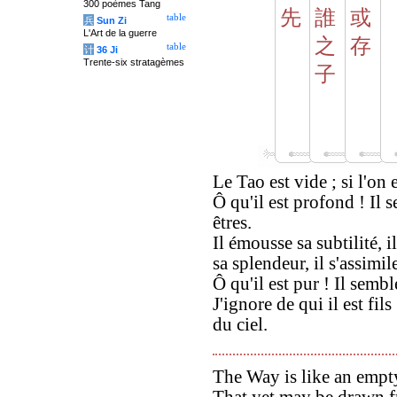
300 poèmes Tang
先
誰
或
table
兵
Sun Zi
L'Art de la guerre
之
存
table
计
36 Ji
Trente-six stratagèmes
子
Le Tao est vide ; si l'on 
Ô qu'il est profond ! Il 
êtres.
Il émousse sa subtilité, i
sa splendeur, il s'assimil
Ô qu'il est pur ! Il semb
J'ignore de qui il est fil
du ciel.
The Way is like an empt
That yet may be drawn 