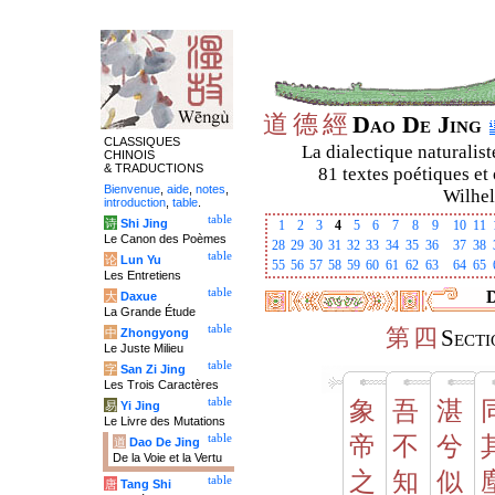
道
德
經
Dao De Jing
CLASSIQUES
La dialectique naturalist
CHINOIS
& TRADUCTIONS
81 textes poétiques et 
Bienvenue
,
aide
,
notes
,
Wilhel
introduction
,
table
.
table
诗
Shi Jing
1
2
3
4
5
6
7
8
9
10
11
Le Canon des Poèmes
28
29
30
31
32
33
34
35
36
37
38
table
论
Lun Yu
55
56
57
58
59
60
61
62
63
64
65
Les Entretiens
table
D
大
Daxue
La Grande Étude
table
第
四
中
Zhongyong
Sect
Le Juste Milieu
table
字
San Zi Jing
Les Trois Caractères
table
象
吾
湛
易
Yi Jing
Le Livre des Mutations
table
帝
不
兮
道
Dao De Jing
De la Voie et la Vertu
之
知
似
table
唐
Tang Shi