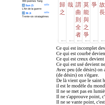
300 poèmes Tang
歸
哉
謂
莫
爭
故
table
兵
Sun Zi
L'Art de la guerre
之
曲
能
長
table
计
36 Ji
Trente-six stratagèmes
則
與
全
之
者
爭
Ce qui est incomplet devi
Ce qui est courbé devient
Ce qui est creux devient 
Ce qui est usé devient n
Avec peu (de désirs) on 
(de désirs) on s'égare.
De là vient que le saint 
il est le modèle du mond
Il ne se met pas en lumièr
Il ne s'approuve point, c'
Il ne se vante point, c'es