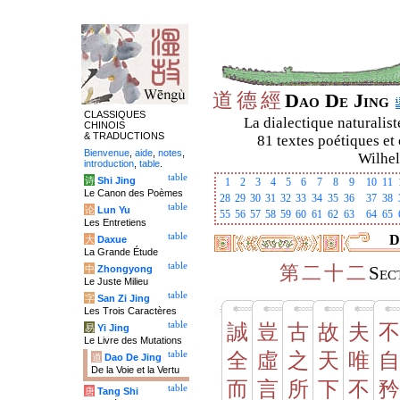
道
德
經
Dao De Jing
CLASSIQUES
La dialectique naturalist
CHINOIS
& TRADUCTIONS
81 textes poétiques et 
Bienvenue
,
aide
,
notes
,
Wilhel
introduction
,
table
.
table
诗
Shi Jing
1
2
3
4
5
6
7
8
9
10
11
Le Canon des Poèmes
28
29
30
31
32
33
34
35
36
37
38
table
论
Lun Yu
55
56
57
58
59
60
61
62
63
64
65
Les Entretiens
table
D
大
Daxue
La Grande Étude
table
第
二
十
二
中
Zhongyong
Sec
Le Juste Milieu
table
字
San Zi Jing
Les Trois Caractères
table
誠
豈
古
故
夫
不
易
Yi Jing
Le Livre des Mutations
table
全
虛
之
天
唯
自
道
Dao De Jing
De la Voie et la Vertu
而
言
所
下
不
矜
table
唐
Tang Shi