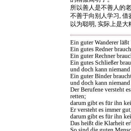
所以善人是不善人的老
不善于向别人学习, 借
以为聪明, 实际上是
Ein guter Wanderer läßt
Ein gutes Redner brauch
Ein guter Rechner brauc
Ein gutes Schließer brau
und doch kann niemand 
Ein guter Binder braucht
und doch kann niemand 
Der Berufene versteht e
retten;
darum gibt es für ihn k
Er versteht es immer gut
darum gibt es für ihn k
Das heißt die Klarheit e
So sind die guten Mensc