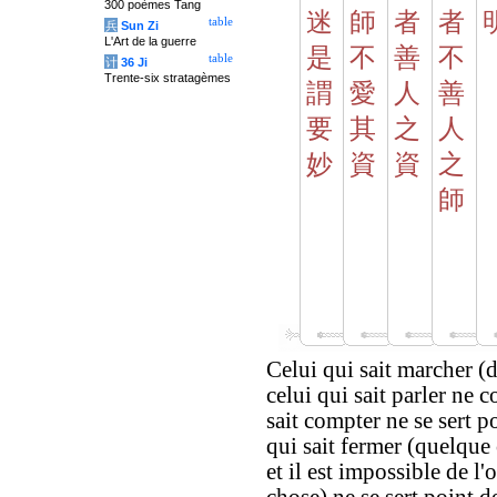
300 poèmes Tang
迷
師
者
者
table
兵
Sun Zi
L'Art de la guerre
是
不
善
不
table
计
36 Ji
Trente-six stratagèmes
謂
愛
人
善
要
其
之
人
妙
資
資
之
師
Celui qui sait marcher (d
celui qui sait parler ne 
sait compter ne se sert p
qui sait fermer (quelque 
et il est impossible de l'