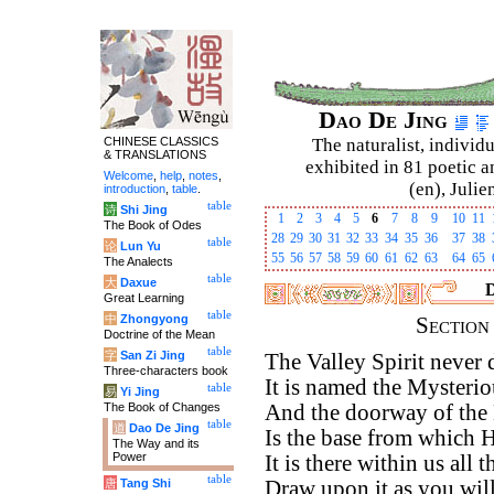
Dao De Jing
CHINESE CLASSICS
The naturalist, individu
& TRANSLATIONS
exhibited in 81 poetic a
Welcome
,
help
,
notes
,
(en), Julie
introduction
,
table
.
table
诗
Shi Jing
1
2
3
4
5
6
7
8
9
10
11
The Book of Odes
28
29
30
31
32
33
34
35
36
37
38
table
论
Lun Yu
55
56
57
58
59
60
61
62
63
64
65
The Analects
table
大
Daxue
D
Great Learning
table
中
Zhongyong
Sectio
Doctrine of the Mean
table
字
San Zi Jing
The Valley Spirit never d
Three-characters book
It is named the Mysteri
table
易
Yi Jing
The Book of Changes
And the doorway of the
table
道
Dao De Jing
Is the base from which 
The Way and its
Power
It is there within us all 
table
唐
Tang Shi
Draw upon it as you will,