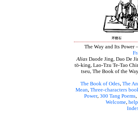
The Way and Its Power – 
Fr
Alias
Daode Jing, Dao De Jin
tö-king, Lao-Tzu Te-Tao Ching
tseu, The Book of the Way 
The Book of Odes
,
The An
Mean
,
Three-characters boo
Power
,
300 Tang Poems
,
Welcome
,
help
Inde