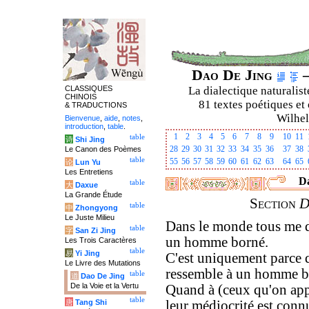
Dao De Jing
–
CLASSIQUES
La dialectique naturalist
CHINOIS
81 textes poétiques et 
& TRADUCTIONS
Wilhel
Bienvenue
,
aide
,
notes
,
introduction
,
table
.
1
2
3
4
5
6
7
8
9
10
11
table
诗
Shi Jing
28
29
30
31
32
33
34
35
36
37
38
Le Canon des Poèmes
table
55
56
57
58
59
60
61
62
63
64
65
论
Lun Yu
Les Entretiens
Da
table
大
Daxue
La Grande Étude
Section
D
table
中
Zhongyong
Le Juste Milieu
Dans le monde tous me d
table
字
San Zi Jing
un homme borné.
Les Trois Caractères
table
易
Yi Jing
C'est uniquement parce q
Le Livre des Mutations
ressemble à un homme b
table
道
Dao De Jing
De la Voie et la Vertu
Quand à (ceux qu'on appe
table
唐
Tang Shi
leur médiocrité est conn