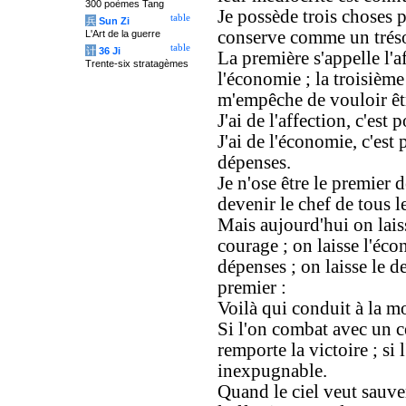
300 poèmes Tang
Je possède trois choses pr
table
兵
Sun Zi
conserve comme un tréso
L'Art de la guerre
table
计
36 Ji
La première s'appelle l'a
Trente-six stratagèmes
l'économie ; la troisième 
m'empêche de vouloir êtr
J'ai de l'affection, c'est
J'ai de l'économie, c'est
dépenses.
Je n'ose être le premier d
devenir le chef de tous 
Mais aujourd'hui on lais
courage ; on laisse l'éco
dépenses ; on laisse le d
premier :
Voilà qui conduit à la mo
Si l'on combat avec un c
remporte la victoire ; si 
inexpugnable.
Quand le ciel veut sauv