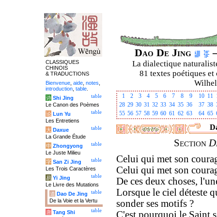
Dao De Jing
–
CLASSIQUES
La dialectique naturalist
CHINOIS
81 textes poétiques et 
& TRADUCTIONS
Wilhel
Bienvenue
,
aide
,
notes
,
introduction
,
table
.
1
2
3
4
5
6
7
8
9
10
11
table
诗
Shi Jing
28
29
30
31
32
33
34
35
36
37
38
Le Canon des Poèmes
table
55
56
57
58
59
60
61
62
63
64
65
论
Lun Yu
Les Entretiens
Da
table
大
Daxue
La Grande Étude
Section
D
table
中
Zhongyong
Le Juste Milieu
Celui qui met son courag
table
字
San Zi Jing
Celui qui met son courage
Les Trois Caractères
table
易
Yi Jing
De ces deux choses, l'une 
Le Livre des Mutations
Lorsque le ciel déteste q
table
道
Dao De Jing
De la Voie et la Vertu
sonder ses motifs ?
table
唐
Tang Shi
C'est pourquoi le Saint s