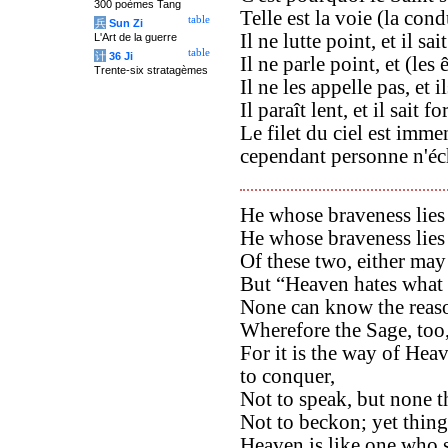
300 poèmes Tang
Telle est la voie (la cond
table
兵
Sun Zi
Il ne lutte point, et il sa
L'Art de la guerre
table
计
36 Ji
Il ne parle point, et (les 
Trente-six stratagèmes
Il ne les appelle pas, et
Il paraît lent, et il sait 
Le filet du ciel est immen
cependant personne n'éc
He whose braveness lies 
He whose braveness lies i
Of these two, either may 
But “Heaven hates what i
None can know the reas
Wherefore the Sage, too,
For it is the way of Heav
to conquer,
Not to speak, but none th
Not to beckon; yet thing
Heaven is like one who sa