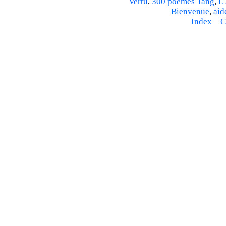
Vertu
,
300 poèmes Tang
,
L'
Bienvenue
,
aid
Index
–
C