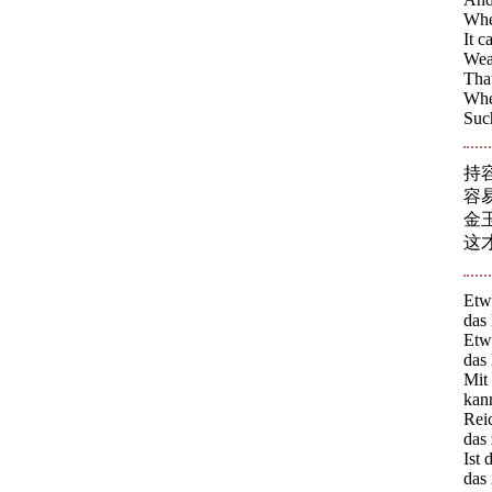
When
It c
Weal
That
Whe
Suc
持
容
金
这
Etwa
das 
Etw
das 
Mit 
kan
Rei
das 
Ist 
das