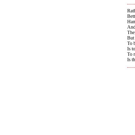
Rath
Bett
Hamm
And 
Ther
But
To 
Is t
To r
Is t