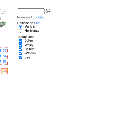
Français /
English
.
Chinois: on /
off
Vertical
Horizontal
Traductions
Julien
Waley
Baihua
6
27
Wilhelm
3
54
Lau
0
81