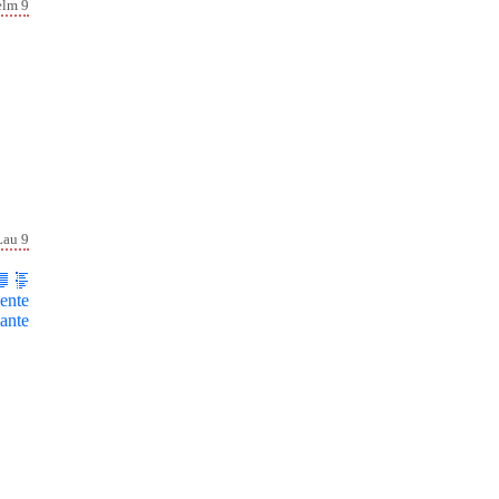
elm 9
Lau 9
ente
ante