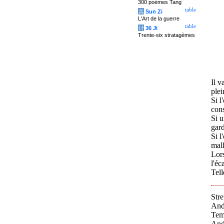
300 poèmes Tang
table
兵
Sun Zi
L'Art de la guerre
table
计
36 Ji
Trente-six stratagèmes
Il v
plei
Si l
con
Si u
gard
Si l
mal
Lors
l'éca
Tell
Stre
And
Temp
And 