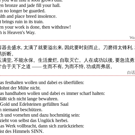
 bronze and jade fill your hall.
an no longer be guarded.
th and place breed insolence.
 brings ruin in its train.
n your work is done, then withdraw!
h is Heaven's Way.
Wa
容器去盛水, 太满了就要溢出来, 因此要时刻而止。刀磨得太锋利,
易折断。
玉满堂, 不能永保。生活糜烂, 自取灭亡。人在成功以後, 要急流勇
才合于天下之道 ―― 生而不有, 为而不恃, 功成而弗居。
白话
s festhalten wollen und dabei es überfüllen:
lohnt der Mühe nicht.
as handhaben wollen und dabei es immer scharf halten:
läßt sich nicht lange bewahren.
Gold und Edelsteinen gefüllten Saal
n niemand beschützen.
ch und vornehm und dazu hochmütig sein:
zieht von selbst das Unglück herbei.
das Werk vollbracht, dann sich zurückziehen:
 ist des Himmels SINN.