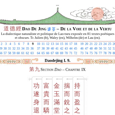
...
道
德
經
Dao De Jing
– De la Voie et de la Vertu
La dialectique naturaliste et politique de Lao-tseu exposée en 81 textes poétiques
et obscurs. Tr. Julien (fr), Waley (en), Wilhelm (de) et Lau (en).
2
3
4
5
6
7
8
9
10
11
12
13
14
15
16
17
18
19
20
21
22
23
24
25
2
29
30
31
32
33
34
35
36
37
38
39
40
41
42
43
44
45
46
47
48
49
50
51
52
5
56
57
58
59
60
61
62
63
64
65
66
67
68
69
70
71
72
73
74
75
76
77
78
79
8
Daodejing I. 9.
第
九
Section
Dao
– Chapitre IX
功
富
金
揣
持
遂
貴
玉
而
而
身
而
滿
銳
盈
退
驕
堂
之
之