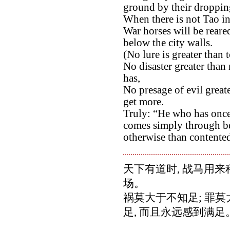
ground by their droppin
When there is not Tao in
War horses will be rear
below the city walls.
(No lure is greater than 
No disaster greater than
has,
No presage of evil great
get more.
Truly: “He who has onc
comes simply through be
otherwise than contente
天下有道时, 战马用来
场。
祸莫大于不知足; 罪
足, 而且永远感到满足