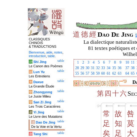
道
德
經
Dao De Jing
CLASSIQUES
La dialectique naturalist
CHINOIS
& TRADUCTIONS
81 textes poétiques et 
Bienvenue
,
aide
,
notes
,
Wilhel
introduction
,
table
.
table
诗
Shi Jing
1
2
3
4
5
6
7
8
9
10
11
Le Canon des Poèmes
28
29
30
31
32
33
34
35
36
37
38
table
论
Lun Yu
55
56
57
58
59
60
61
62
63
64
65
Les Entretiens
table
Da
大
Daxue
La Grande Étude
table
第
四
十
六
中
Zhongyong
Sec
Le Juste Milieu
table
字
San Zi Jing
Les Trois Caractères
table
常
故
咎
易
Yi Jing
Le Livre des Mutations
table
足
知
莫
道
Dao De Jing
De la Voie et la Vertu
矣
足
大
table
唐
Tang Shi