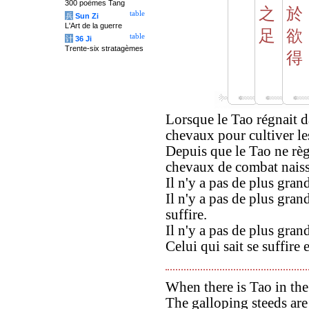
300 poèmes Tang
之
於
table
兵
Sun Zi
L'Art de la guerre
足
欲
table
计
36 Ji
Trente-six stratagèmes
得
Lorsque le Tao régnait d
chevaux pour cultiver l
Depuis que le Tao ne règ
chevaux de combat naisse
Il n'y a pas de plus grand
Il n'y a pas de plus gra
suffire.
Il n'y a pas de plus gran
Celui qui sait se suffire 
When there is Tao in th
The galloping steeds are 