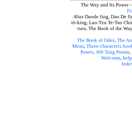
The Way and Its Power – 
Fr
Alias
Daode Jing, Dao De Jin
tö-king, Lao-Tzu Te-Tao Ching
tseu, The Book of the Way 
The Book of Odes
,
The An
Mean
,
Three-characters boo
Power
,
300 Tang Poems
,
Welcome
,
help
Inde