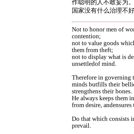
作聪明的人不敢妄为。
国家没有什么治理不
Not to honor men of wor
contention;
not to value goods whic
them from theft;
not to display what is d
unsettledof mind.
Therefore in governing t
minds butfills their bell
strengthens their bones.
He always keeps them in
from desire, andensures t
Do that which consists i
prevail.