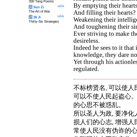
300 Tang Poems
By emptying their heart
table
兵
Sun Zi
And filling their hearts?
The Art of War
table
计
36 Ji
Weakening their intelli
Thirty-Six Strategies
And toughening their s
Ever striving to make t
desireless.
Indeed he sees to it that
knowledge, they dare not
Yet through his actionles
regulated.
不标榜贤名, 可以使
可以不使人民起盗心。
的心思不被惑乱。
所以圣人为政, 要净化
损人们的心志, 增强
常使人民没有伪诈的心智