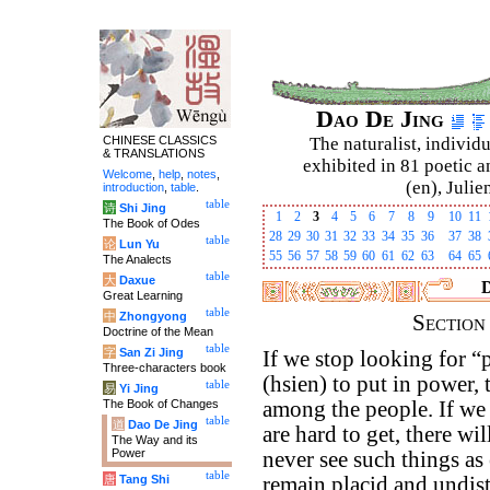
Dao De Jing
CHINESE CLASSICS
The naturalist, individu
& TRANSLATIONS
exhibited in 81 poetic a
Welcome
,
help
,
notes
,
(en), Julie
introduction
,
table
.
table
诗
Shi Jing
1
2
3
4
5
6
7
8
9
10
11
The Book of Odes
28
29
30
31
32
33
34
35
36
37
38
table
论
Lun Yu
55
56
57
58
59
60
61
62
63
64
65
The Analects
table
大
Daxue
D
Great Learning
table
中
Zhongyong
Sectio
Doctrine of the Mean
table
字
San Zi Jing
If we stop looking for “
Three-characters book
(hsien) to put in power, 
table
易
Yi Jing
The Book of Changes
among the people. If we 
table
道
Dao De Jing
are hard to get, there wi
The Way and its
Power
never see such things as e
table
唐
Tang Shi
remain placid and undist