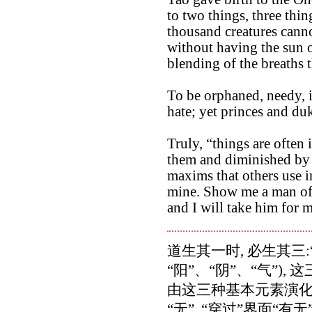
to two things, three thin
thousand creatures canno
without having the sun on
blending of the breaths 
To be orphaned, needy, 
hate; yet princes and du
Truly, “things are often
them and diminished by 
maxims that others use in
mine. Show me a man of 
and I will take him for m
道生其一时, 必生其三:“有
“阳”、“阴”、“气”)
由这三种基本元素演化
“无”, “穿过”界面“有无