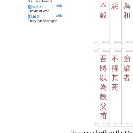
300 Tang Poems
不
惡
為
table
兵
Sun Zi
The Art of War
穀
和
table
计
36 Ji
Thirty-Six Strategies
吾
不
強
將
得
梁
以
其
者
為
死
教
父
甫
Tao gave birth to the On