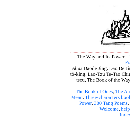
The Way and Its Power – D
Fr
Alias
Daode Jing, Dao De Jin
tö-king, Lao-Tzu Te-Tao Ching
tseu, The Book of the Way 
The Book of Odes
,
The An
Mean
,
Three-characters boo
Power
,
300 Tang Poems
,
Welcome
,
help
Inde