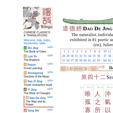
道
德
經
Dao De Jin
CHINESE CLASSICS
The naturalist, individu
& TRANSLATIONS
exhibited in 81 poetic a
Welcome
,
help
,
notes
,
introduction
,
table
.
(en), Julie
table
诗
Shi Jing
1
2
3
4
5
6
7
8
9
10
11
The Book of Odes
table
28
29
30
31
32
33
34
35
36
37
38
论
Lun Yu
The Analects
55
56
57
58
59
60
61
62
63
64
65
table
大
Daxue
Da
Great Learning
table
中
Zhongyong
第
四
十
二
Se
Doctrine of the Mean
table
字
San Zi Jing
Three-characters book
table
易
Yi Jing
唯
人
沖
The Book of Changes
table
道
Dao De Jing
孤
之
氣
The Way and its
Power
寡
所
以
table
唐
Tang Shi