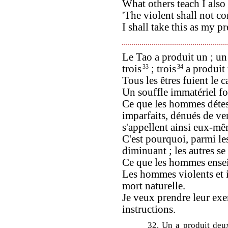
What others teach I also 
'The violent shall not co
I shall take this as my pr
Le Tao a produit un ; un
trois
33
; trois
34
a produit t
Tous les êtres fuient le
Un souffle immatériel f
Ce que les hommes déteste
imparfaits, dénués de ver
s'appellent ainsi eux-m
C'est pourquoi, parmi les
diminuant ; les autres s
Ce que les hommes enseig
Les hommes violents et i
mort naturelle.
Je veux prendre leur ex
instructions.
32. Un a produit deux,