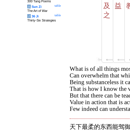
300 Tang Poems
及
益
table
兵
Sun Zi
The Art of War
之
table
计
36 Ji
Thirty-Six Strategies
What is of all things mo
Can overwhelm that which
Being substanceless it c
That is how I know the va
But that there can be te
Value in action that is ac
Few indeed can underst
天下最柔的东西能驾御