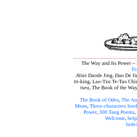
The Way and Its Power – D
Fr
Alias
Daode Jing, Dao De Jin
tö-king, Lao-Tzu Te-Tao Ching
tseu, The Book of the Way 
The Book of Odes
,
The An
Mean
,
Three-characters boo
Power
,
300 Tang Poems
,
Welcome
,
help
Inde