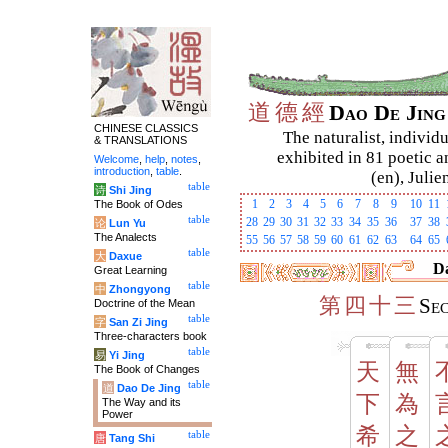
道
德
經
Dao De Jin
CHINESE CLASSICS
The naturalist, individu
& TRANSLATIONS
exhibited in 81 poetic a
Welcome
,
help
,
notes
,
introduction
,
table
.
(en), Julie
table
诗
Shi Jing
1
2
3
4
5
6
7
8
9
10
11
The Book of Odes
table
28
29
30
31
32
33
34
35
36
37
38
论
Lun Yu
The Analects
55
56
57
58
59
60
61
62
63
64
65
table
大
Daxue
Da
Great Learning
table
中
Zhongyong
第
四
十
三
Se
Doctrine of the Mean
table
字
San Zi Jing
Three-characters book
table
易
Yi Jing
天
無
The Book of Changes
table
道
Dao De Jing
下
為
The Way and its
Power
希
之
table
唐
Tang Shi