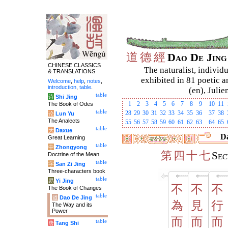
道
德
經
Dao De Jin
CHINESE CLASSICS
The naturalist, individu
& TRANSLATIONS
exhibited in 81 poetic a
Welcome
,
help
,
notes
,
introduction
,
table
.
(en), Julie
table
诗
Shi Jing
1
2
3
4
5
6
7
8
9
10
11
The Book of Odes
table
28
29
30
31
32
33
34
35
36
37
38
论
Lun Yu
The Analects
55
56
57
58
59
60
61
62
63
64
65
table
大
Daxue
Da
Great Learning
table
中
Zhongyong
第
四
十
七
Sec
Doctrine of the Mean
table
字
San Zi Jing
Three-characters book
table
易
Yi Jing
不
不
不
The Book of Changes
table
道
Dao De Jing
為
見
行
The Way and its
Power
而
而
而
table
唐
Tang Shi