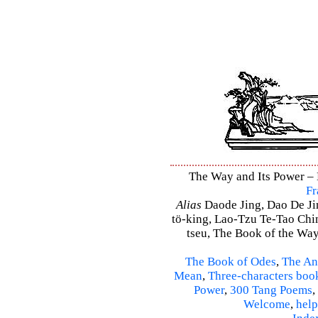
The Way and Its Power – D
Fr
Alias
Daode Jing, Dao De Jin
tö-king, Lao-Tzu Te-Tao Ching
tseu, The Book of the Way 
The Book of Odes
,
The An
Mean
,
Three-characters boo
Power
,
300 Tang Poems
,
Welcome
,
help