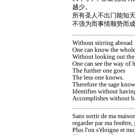
越少。
所有圣人不出门能知天
不强为而事情顺势而
Without stirring abroad
One can know the whole
Without looking out th
One can see the way of 
The further one goes
The less one knows.
Therefore the sage knows
Identifies without having
Accomplishes without ha
Sans sortir de ma maison,
regarder par ma fenêtre, 
Plus l'on s'éloigne et m