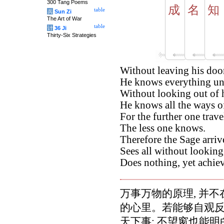
300 Tang Poems
成
名
知
table
兵
Sun Zi
The Art of War
table
计
36 Ji
Thirty-Six Strategies
Without leaving his doo
He knows everything un
Without looking out of
He knows all the ways o
For the further one trave
The less one knows.
Therefore the Sage arriv
Sees all without looking
Does nothing, yet achie
万事万物的原理, 并不
的心里。若能够自观反省
天下事; 不望窗也能